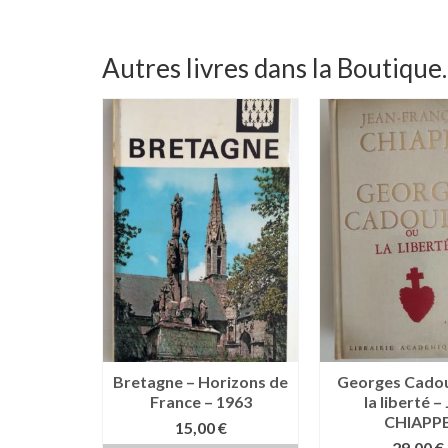
Autres livres dans la Boutique..
 l’autre –
Bretagne – Horizons de
Georges Cadou
kol Vreizh
France – 1963
la liberté – J
CHIAPP
0
€
15,00
€
29,00
€