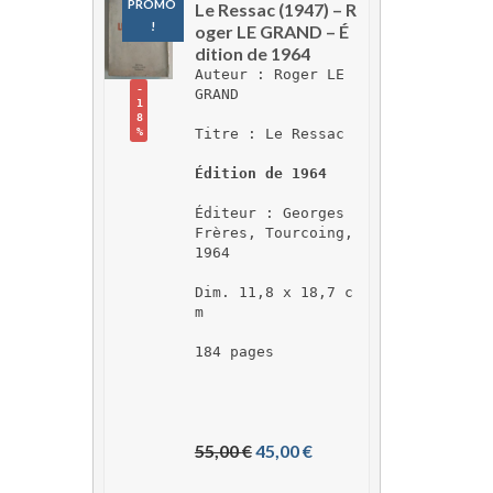
PROMO 
Le Ressac (1947) – R
!
oger LE GRAND – É
dition de 1964
Auteur : Roger LE 
-
GRAND
1
8
Titre : Le Ressac
%
Édition de 1964
Éditeur : Georges 
Frères, Tourcoing, 
1964
Dim. 11,8 x 18,7 c
m
184 pages
L
L
55,00 
€
45,00 
€
e 
e 