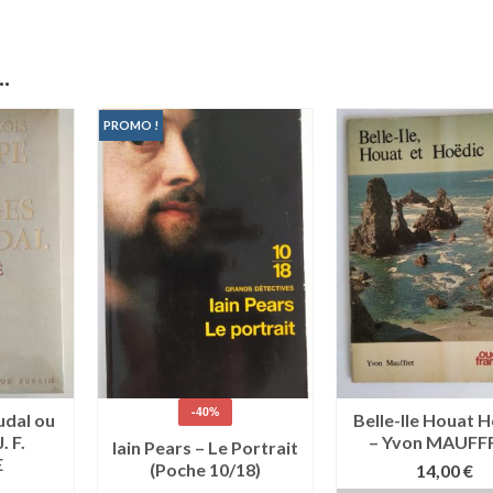
.
PROMO !
-40%
dal ou
Belle-Ile Houat 
. F.
– Yvon MAUFF
Iain Pears – Le Portrait
E
(Poche 10/18)
14,00
€