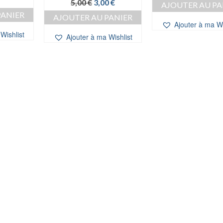
Le
Le
5,00
€
3,00
€
AJOUTER AU PA
prix
prix
PANIER
AJOUTER AU PANIER
initial
actuel
Ajouter à ma Wi
était :
est :
Wishlist
Ajouter à ma Wishlist
5,00 €.
3,00 €.