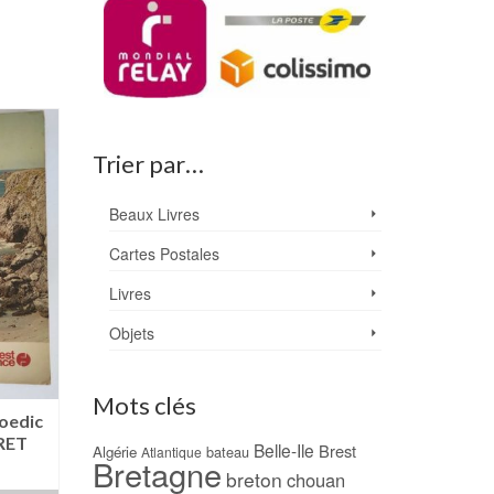
Trier par…
Beaux Livres
Cartes Postales
Livres
Objets
Mots clés
Hoedic
Une visite à l’île de
Besoin d’îles – Lo
RET
Houat (1888) –
BRIGAND
Belle-Ile
Brest
Algérie
bateau
Atlantique
Bretagne
Alphonse DAUDET
15,00
€
breton
chouan
45,00
€