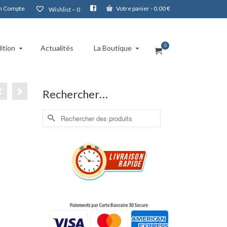
 Compte
Votre panier
-
0,00
€
Wishlist –
0
0
ition
Actualités
La Boutique
Rechercher…
Rechercher :