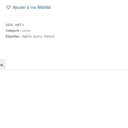
Ajouter à ma Wishlist
UGS :
HST-1
Catégorie :
Livres
Étiquettes :
Algérie
,
guerre
,
Histoire
es