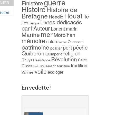
guerre
Finistère
NIER
AJOUTER AU PAN
Histoire
Histoire de
AJOUTER AU PANIER
shlist
Ajouter à ma Wish
Houat
Bretagne
ile
Hoedic
Ajouter à ma Wishlist
Livres dédicacés
iles
langue
par l'Auteur
Lorient
marin
mer
Marine
Morbihan
mémoire
nature
Ouessant
navire
patrimoine
pêche
port
policier
Quiberon
religion
Quimperlé
Révolution
Rhuys
Saint-
Résistance
tradition
Gildas
sous-marin
tourisme
Sein
voile
écologie
Vannes
En vedette !