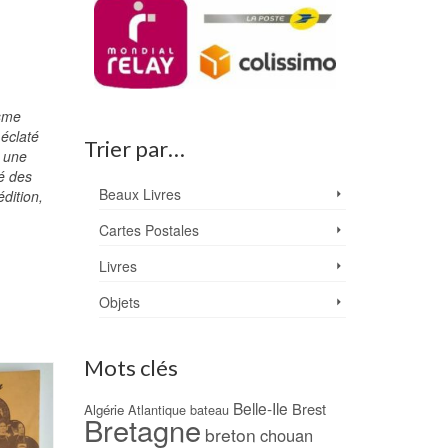
isme
 éclaté
Trier par…
r une
té des
Beaux Livres
dition,
Cartes Postales
Livres
Objets
Mots clés
Belle-Ile
Brest
Algérie
Atlantique
bateau
Bretagne
breton
chouan