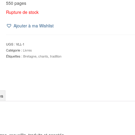
550 pages
Rupture de stock
Ajouter à ma Wishlist
UGS :
VLL-1
Catégorie :
Livres
Étiquettes :
Bretagne
,
chants
,
tradition
es
ne, recueillis, traduits et annotés