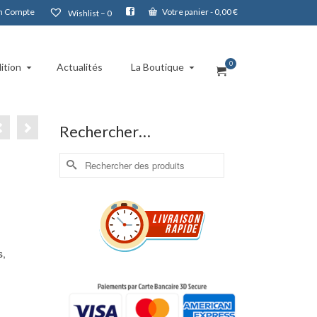
 Compte
Votre panier
-
0,00
€
Wishlist –
0
0
ition
Actualités
La Boutique
Rechercher…
Rechercher :
s,