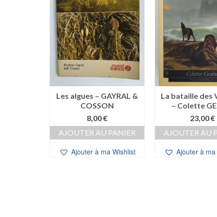
famille
Les algues – GAYRAL &
La bataille des
e, les
COSSON
– Colette G
oëlle LE
8,00
€
23,00
€
X
AJOUTER AU PANIER
AJOUTER AU 
0
€
Ajouter à ma Wishlist
Ajouter à ma 
 PANIER
a Wishlist