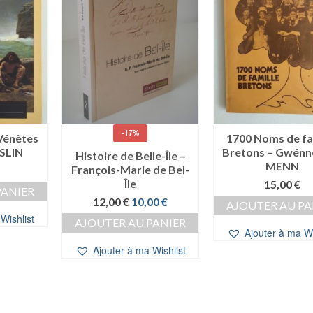
-17%
 Vénètes
1700 Noms de fa
ESLIN
Bretons – Gwénn
Histoire de Belle-Île –
MENN
François-Marie de Bel-
Île
15,00
€
PANIER
Le
Le
12,00
€
10,00
€
AJOUTER AU PA
prix
prix
Wishlist
AJOUTER AU PANIER
initial
actuel
Ajouter à ma Wi
était :
est :
Ajouter à ma Wishlist
12,00 €.
10,00 €.