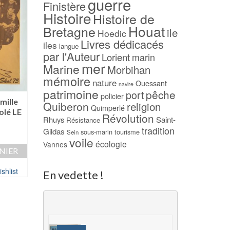
guerre
Finistère
Histoire
Histoire de
Houat
Bretagne
ile
Hoedic
Livres dédicacés
iles
langue
par l'Auteur
Lorient
marin
mer
Marine
Morbihan
mémoire
nature
Ouessant
navire
patrimoine
pêche
port
policier
mille
Histoires de Houat –
Georges Cadoudal
Quiberon
religion
Quimperlé
olé LE
René SCOUARNEC –
la liberté – J. F.
Révolution
Rhuys
Saint-
Résistance
NEUF !
CHIAPPE
tradition
Gildas
sous-marin
tourisme
Sein
25,00
€
29,00
€
voile
écologie
Vannes
NIER
AJOUTER AU PANIER
AJOUTER AU PAN
shlist
Ajouter à ma Wishlist
Ajouter à ma Wish
En vedette !