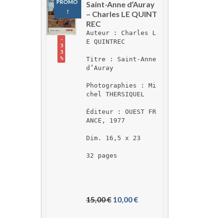
PROMO 
Saint-Anne d’Auray 
!
– Charles LE QUINT
REC
Auteur : Charles L
-
E QUINTREC
3
3
Titre : Saint-Anne 
%
d’Auray
Photographies : Mi
chel THERSIQUEL
Éditeur : OUEST FR
ANCE, 1977
Dim. 16,5 x 23
32 pages
L
L
15,00 
€
10,00 
€
e 
e 