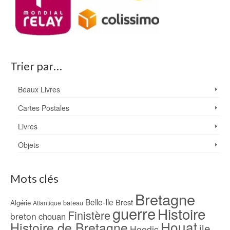
Trier par…
Beaux Livres
Cartes Postales
Livres
Objets
Mots clés
Bretagne
Belle-Ile
Brest
Algérie
bateau
Atlantique
guerre
Histoire
Finistère
breton
chouan
Houat
Histoire de Bretagne
ile
Hoedic