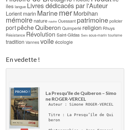
Livres dédicacés par l'Auteur
iles
langue
mer
Marine
Morbihan
Lorient
marin
mémoire
patrimoine
nature
Ouessant
policier
navire
pêche
Quiberon
religion
port
Rhuys
Quimperlé
Révolution
Saint-Gildas
Résistance
sous-marin
tourisme
Sein
voile
tradition
écologie
Vannes
En vedette !
PROMO !
La Presqu’île de Quiberon – Simo
ne ROGER-VERCEL
Auteur : Simone ROGER-VERCEL
Titre : La Presqu’île de Qui
beron