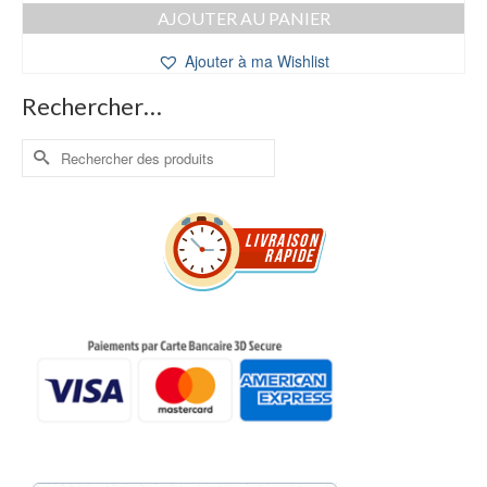
prix
prix
AJOUTER AU PANIER
initial
actuel
était :
est :
Ajouter à ma Wishlist
12,00 €.
10,00 €.
Rechercher…
Rechercher :