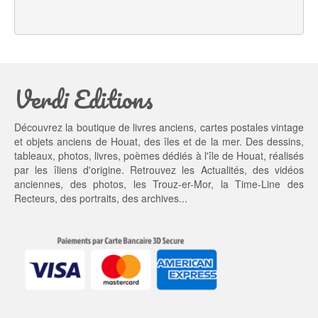
a
l 
l 
e
é
s
t
t : 
a
9,
Verdi Editions
i
0
t : 
0 €.
1
Découvrez la boutique de livres anciens, cartes postales vintage
0,
et objets anciens de Houat, des îles et de la mer. Des dessins,
0
tableaux, photos, livres, poèmes dédiés à l'île de Houat, réalisés
0 €.
par les îliens d'origine. Retrouvez les
Actualités
, des
vidéos
anciennes
, des
photos
, les
Trouz-er-Mor
, la
Time-Line des
Recteurs
, des portraits, des archives...