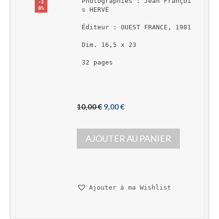
Photographies : Jean Françoi
-1
0%
s HERVÉ
Éditeur : OUEST FRANCE, 1981
Dim. 16,5 x 23
32 pages
L
L
10,00 
€
9,00 
€
e 
e 
p
p
AJOUTER AU PANIER
r
r
i
i
x 
x 
i
a
n
c
Ajouter à ma Wishlist
i
t
t
u
i
e