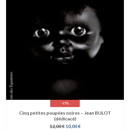
-17%
Cinq petites poupées noires – Jean BULOT
(dédicacé)
Le
Le
12,00
€
10,00
€