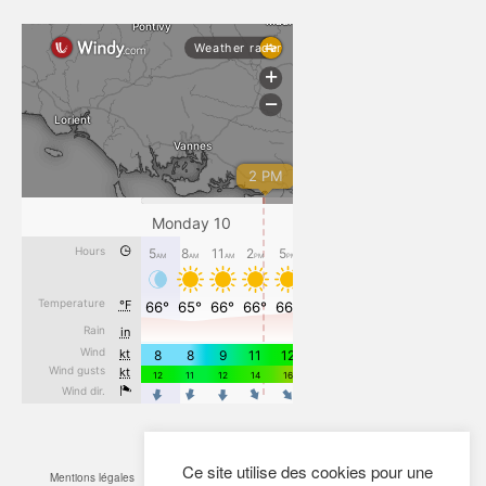
Ce site utilise des cookies pour une
Mentions légales
CGV
Cookies
Confidentialité
Plan du site
Contact