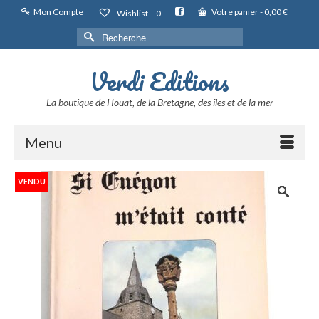
Mon Compte
Votre panier
-
0,00
€
Wishlist –
0
Rechercher :
Verdi Editions
La boutique de Houat, de la Bretagne, des îles et de la mer
Menu
VENDU