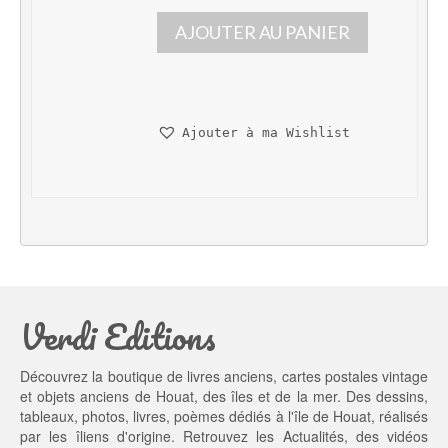
p
p
AJOUTER AU PANIER
r
r
i
i
x 
x 
i
a
n
c
Ajouter à ma Wishlist
i
t
t
u
i
e
a
l 
l 
e
é
s
t
t : 
a
9,
Verdi Editions
i
0
t : 
0 €.
1
Découvrez la boutique de livres anciens, cartes postales vintage
0,
et objets anciens de Houat, des îles et de la mer. Des dessins,
0
tableaux, photos, livres, poèmes dédiés à l'île de Houat, réalisés
0 €.
par les îliens d'origine. Retrouvez les
Actualités
, des
vidéos