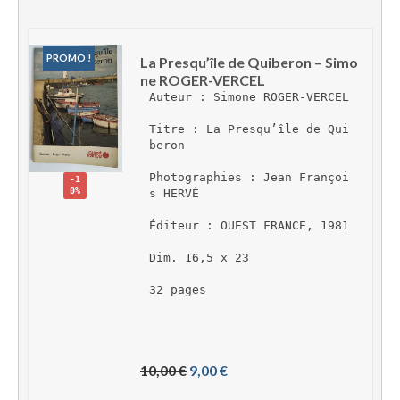
PROMO !
La Presqu’île de Quiberon – Simo
ne ROGER-VERCEL
Auteur : Simone ROGER-VERCEL
Titre : La Presqu’île de Qui
beron
Photographies : Jean Françoi
-1
0%
s HERVÉ
Éditeur : OUEST FRANCE, 1981
Dim. 16,5 x 23
32 pages
L
L
10,00 
€
9,00 
€
e 
e 