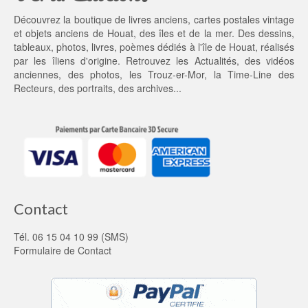
5
0 €.
Découvrez la boutique de livres anciens, cartes postales vintage
5,
et objets anciens de Houat, des îles et de la mer. Des dessins,
0
tableaux, photos, livres, poèmes dédiés à l'île de Houat, réalisés
0 €.
par les îliens d'origine. Retrouvez les
Actualités
, des
vidéos
anciennes
, des
photos
, les
Trouz-er-Mor
, la
Time-Line des
Recteurs
, des portraits, des archives...
Contact
Tél. 06 15 04 10 99 (SMS)
Formulaire de Contact