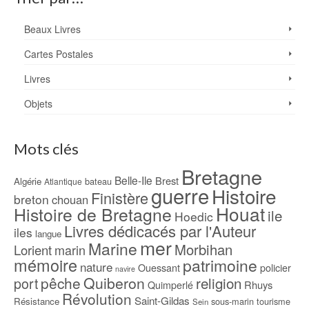
Beaux Livres
Cartes Postales
Livres
Objets
Mots clés
Bretagne
Belle-Ile
Brest
Algérie
bateau
Atlantique
guerre
Histoire
Finistère
breton
chouan
Houat
Histoire de Bretagne
ile
Hoedic
Livres dédicacés par l'Auteur
iles
langue
mer
Marine
Morbihan
Lorient
marin
mémoire
patrimoine
nature
Ouessant
policier
navire
pêche
Quiberon
religion
port
Rhuys
Quimperlé
Révolution
Saint-Gildas
Résistance
sous-marin
tourisme
Sein