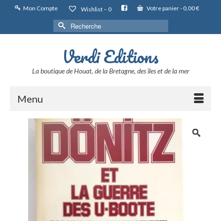
Mon Compte
Votre panier
-
0,00
€
Wishlist –
0
Rechercher :
Verdi Editions
La boutique de Houat, de la Bretagne, des îles et de la mer
Menu