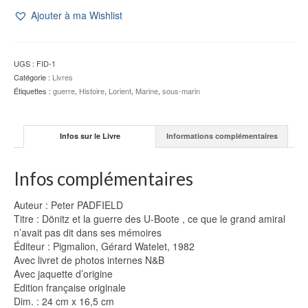
Dönitz
Ajouter à ma Wishlist
et
la
guerre
des
UGS :
FID-1
U-
Catégorie :
Livres
Boote
Étiquettes :
guerre
,
Histoire
,
Lorient
,
Marine
,
sous-marin
-
Peter
PADFIELD
Infos sur le Livre
Informations complémentaires
Infos complémentaires
Auteur : Peter PADFIELD
Titre : Dönitz et la guerre des U-Boote , ce que le grand amiral
n’avait pas dit dans ses mémoires
Éditeur : Pigmalion, Gérard Watelet, 1982
Avec livret de photos internes N&B
Avec jaquette d’origine
Edition française originale
Dim. : 24 cm x 16,5 cm