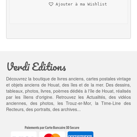
n
c
Ajouter à ma Wishlist
i
t
t
u
i
e
a
l 
l 
e
é
s
t
t : 
a
9,
Verdi Editions
i
0
t : 
0 €.
1
Découvrez la boutique de livres anciens, cartes postales vintage
0,
et objets anciens de Houat, des îles et de la mer. Des dessins,
0
tableaux, photos, livres, poèmes dédiés à l'île de Houat, réalisés
0 €.
par les îliens d'origine. Retrouvez les
Actualités
, des
vidéos
anciennes
, des
photos
, les
Trouz-er-Mor
, la
Time-Line des
Recteurs
, des portraits, des archives...