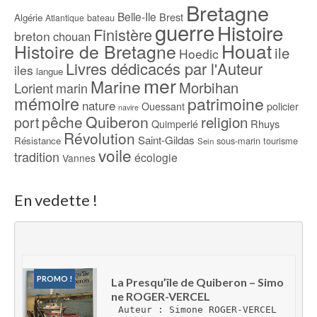
Bretagne
Belle-Ile
Brest
Algérie
bateau
Atlantique
guerre
Histoire
Finistère
breton
chouan
Houat
Histoire de Bretagne
ile
Hoedic
Livres dédicacés par l'Auteur
iles
langue
mer
Marine
Morbihan
Lorient
marin
mémoire
patrimoine
nature
Ouessant
policier
navire
pêche
Quiberon
religion
port
Rhuys
Quimperlé
Révolution
Saint-Gildas
Résistance
sous-marin
tourisme
Sein
voile
tradition
écologie
Vannes
En vedette !
PROMO !
La Presqu’île de Quiberon – Simo
ne ROGER-VERCEL
Auteur : Simone ROGER-VERCEL