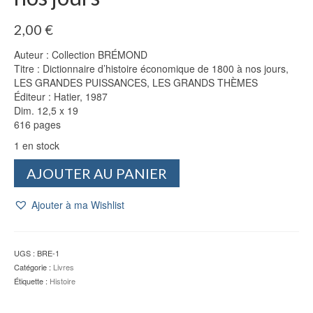
2,00
€
Auteur : Collection BRÉMOND
Titre : Dictionnaire d’histoire économique de 1800 à nos jours,
LES GRANDES PUISSANCES, LES GRANDS THÈMES
Éditeur : Hatier, 1987
Dim. 12,5 x 19
616 pages
1 en stock
quantité
AJOUTER AU PANIER
de
Dictionnaire
Ajouter à ma Wishlist
d'histoire
économique
de
1800
UGS :
BRE-1
à
Catégorie :
Livres
nos
Étiquette :
Histoire
jours