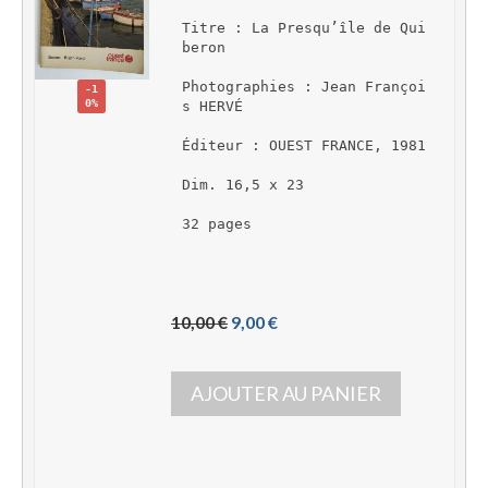
Titre : La Presqu’île de Qui
beron
Photographies : Jean Françoi
-1
0%
s HERVÉ
Éditeur : OUEST FRANCE, 1981
Dim. 16,5 x 23
32 pages
L
L
10,00 
€
9,00 
€
e 
e 
p
p
AJOUTER AU PANIER
r
r
i
i
x 
x 
i
a