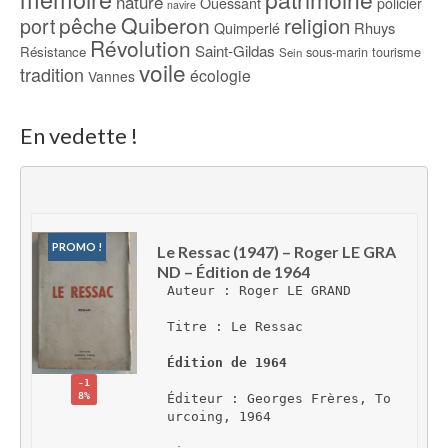
nature
Ouessant
policier
navire
pêche
Quiberon
religion
port
Rhuys
Quimperlé
Révolution
Saint-Gildas
Résistance
sous-marin
tourisme
Sein
voile
tradition
écologie
Vannes
En vedette !
PROMO !
Le Ressac (1947) – Roger LE GRA
ND – Édition de 1964
Auteur : Roger LE GRAND
Titre : Le Ressac
Édition de 1964
-1
8%
Éditeur : Georges Frères, To
urcoing, 1964