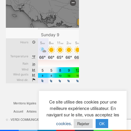
Ce site utilise des cookies pour une
Mentions légales
CGV
Cookies
Confidentialité
Plan du site
Contact
meilleure expérience utilisateur. En
Accueil
Artistes
Actualités
Boutique
Mon Compte
navigant sur le site, vous acceptez les
© -
VERDI COMMUNICATION
- 2026
cookies
.
Rejeter
OK