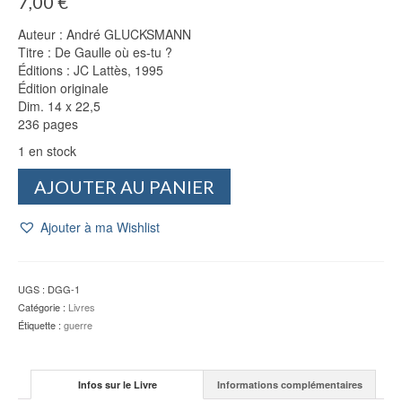
7,00
€
Auteur : André GLUCKSMANN
Titre : De Gaulle où es-tu ?
Éditions : JC Lattès, 1995
Édition originale
Dim. 14 x 22,5
236 pages
1 en stock
quantité
AJOUTER AU PANIER
de
De
Ajouter à ma Wishlist
Gaulle
où
es-
tu
UGS :
DGG-1
?
Catégorie :
Livres
-
Étiquette :
guerre
André
GLUCKSMANN
Infos sur le Livre
Informations complémentaires