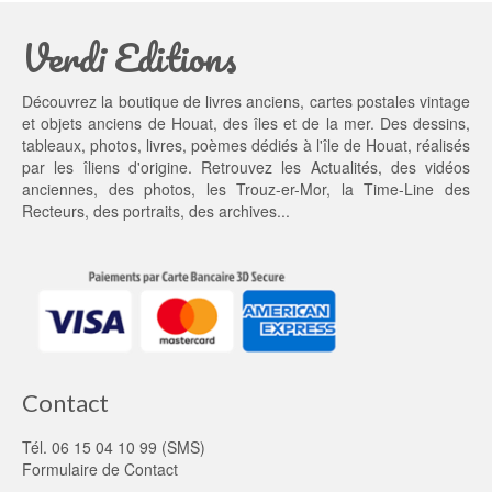
a
4
Verdi Editions
i
5,
t : 
0
5
0 €.
Découvrez la boutique de livres anciens, cartes postales vintage
5,
et objets anciens de Houat, des îles et de la mer. Des dessins,
0
tableaux, photos, livres, poèmes dédiés à l'île de Houat, réalisés
0 €.
par les îliens d'origine. Retrouvez les
Actualités
, des
vidéos
anciennes
, des
photos
, les
Trouz-er-Mor
, la
Time-Line des
Recteurs
, des portraits, des archives...
Contact
Tél. 06 15 04 10 99 (SMS)
Formulaire de Contact