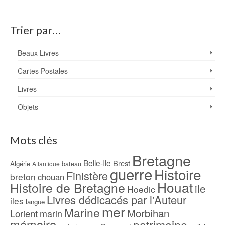
Trier par…
Beaux Livres
Cartes Postales
Livres
Objets
Mots clés
Bretagne
Belle-Ile
Brest
Algérie
bateau
Atlantique
guerre
Histoire
Finistère
breton
chouan
Houat
Histoire de Bretagne
ile
Hoedic
Livres dédicacés par l'Auteur
iles
langue
mer
Marine
Morbihan
Lorient
marin
mémoire
patrimoine