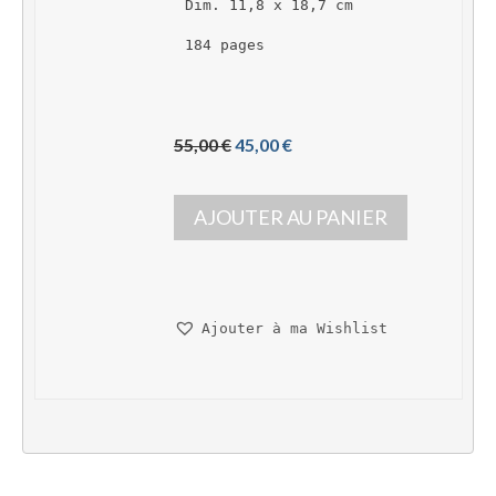
Dim. 11,8 x 18,7 cm
184 pages
L
L
55,00 
€
45,00 
€
e 
e 
p
p
AJOUTER AU PANIER
r
r
i
i
x 
x 
i
a
n
c
Ajouter à ma Wishlist
i
t
t
u
i
e
a
l 
l 
e
é
s
t
t : 