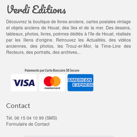
Verdi Editions
i
0
t : 
0 €.
1
Découvrez la boutique de livres anciens, cartes postales vintage
0,
et objets anciens de Houat, des îles et de la mer. Des dessins,
0
tableaux, photos, livres, poèmes dédiés à l'île de Houat, réalisés
0 €.
par les îliens d'origine. Retrouvez les
Actualités
, des
vidéos
anciennes
, des
photos
, les
Trouz-er-Mor
, la
Time-Line des
Recteurs
, des portraits, des archives...
Contact
Tél. 06 15 04 10 99 (SMS)
Formulaire de Contact