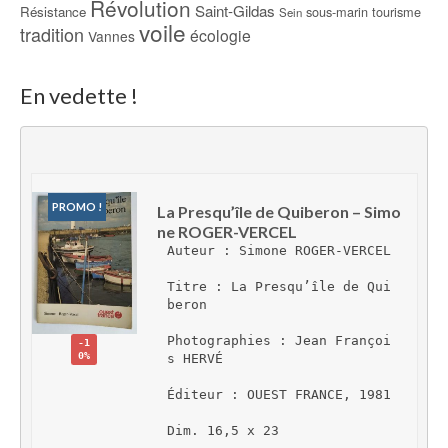
Révolution
Saint-Gildas
Résistance
sous-marin
tourisme
Sein
voile
tradition
écologie
Vannes
En vedette !
PROMO !
La Presqu’île de Quiberon – Simo
ne ROGER-VERCEL
Auteur : Simone ROGER-VERCEL
Titre : La Presqu’île de Qui
beron
Photographies : Jean Françoi
-1
0%
s HERVÉ
Éditeur : OUEST FRANCE, 1981
Dim. 16,5 x 23