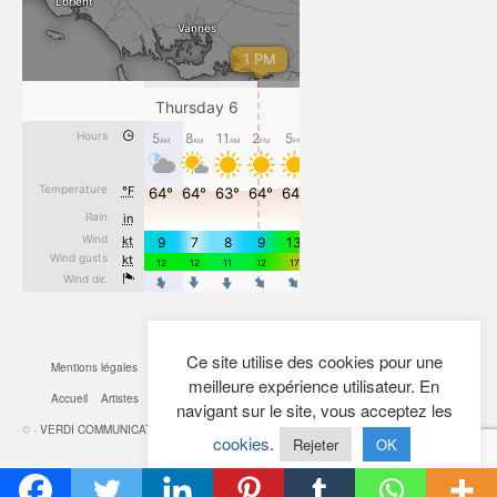
Ce site utilise des cookies pour une
Mentions légales
CGV
Cookies
Confidentialité
Plan du site
Contact
meilleure expérience utilisateur. En
Accueil
Artistes
Actualités
Boutique
Mon Compte
navigant sur le site, vous acceptez les
© -
VERDI COMMUNICATION
- 2026
cookies
.
Rejeter
OK