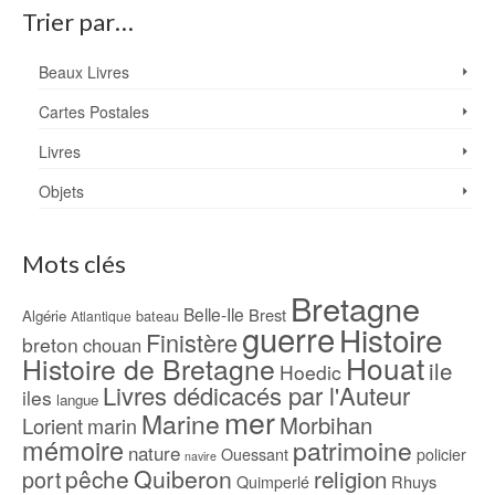
Trier par…
Beaux Livres
Cartes Postales
Livres
Objets
Mots clés
Bretagne
Belle-Ile
Brest
Algérie
bateau
Atlantique
guerre
Histoire
Finistère
breton
chouan
Houat
Histoire de Bretagne
ile
Hoedic
Livres dédicacés par l'Auteur
iles
langue
mer
Marine
Morbihan
Lorient
marin
mémoire
patrimoine
nature
Ouessant
policier
navire
pêche
Quiberon
religion
port
Rhuys
Quimperlé