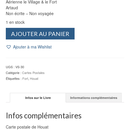
Aérienne le Village & le Fort
Artaud
Non écrite – Non voyagée
1 en stock
quantité
AJOUTER AU PANIER
de
CP
Ajouter à ma Wishlist
Houat
:
Aérienne
le
UGS :
VS-30
Village
Catégorie :
Cartes Postales
&
Étiquettes :
Fort
,
Houat
le
Fort
-
Infos sur le Livre
Informations complémentaires
Artaud
Infos complémentaires
Carte postale de Houat