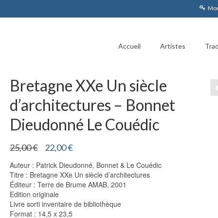
Mon
Accueil
Artistes
Trad
Bretagne XXe Un siècle
d’architectures – Bonnet
Dieudonné Le Couédic
Le
Le
25,00
€
22,00
€
prix
prix
Auteur : Patrick Dieudonné, Bonnet & Le Couédic
initial
actuel
Titre : Bretagne XXe Un siècle d’architectures
était :
est :
Éditeur : Terre de Brume AMAB, 2001
25,00 €.
22,00 €.
Edition originale
Livre sorti inventaire de bibliothèque
Format : 14,5 x 23,5