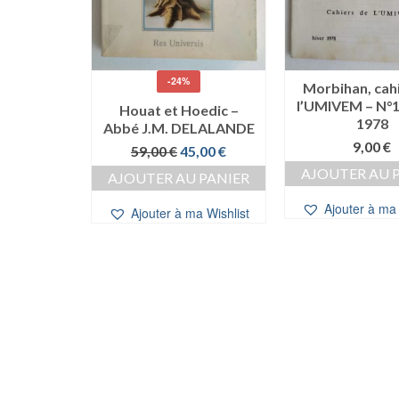
-24%
Morbihan, cah
l’UMIVEM – N°1
at Hoedic,
Houat et Hoedic –
1978
 siècles
Abbé J.M. DELALANDE
harles
9,00
€
Le
Le
59,00
€
45,00
€
ET
prix
prix
AJOUTER AU 
AJOUTER AU PANIER
e
Le
initial
actuel
0,00
€
ix
prix
était :
est :
Ajouter à ma 
Ajouter à ma Wishlist
 PANIER
itial
actuel
59,00 €.
45,00 €.
ait :
est :
a Wishlist
,00 €.
10,00 €.