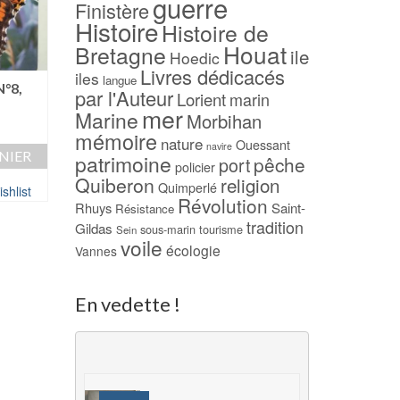
guerre
Finistère
Histoire
Histoire de
Houat
Bretagne
ile
Hoedic
Livres dédicacés
iles
langue
-23%
N°8,
Quiberon à travers
par l'Auteur
Lorient
marin
ages – Louis LE C
mer
Le Portrait – Iain PEARS
Marine
Morbihan
1934
mémoire
nature
Le
Le
13,00
€
10,00
€
Ouessant
100,00
€
navire
NIER
patrimoine
pêche
prix
prix
port
policier
AJOUTER AU PANIER
AJOUTER AU PAN
initial
actuel
Quiberon
religion
Quimperlé
shlist
était :
est :
Révolution
Ajouter à ma Wishlist
Rhuys
Saint-
Ajouter à ma Wish
Résistance
13,00 €.
10,00 €.
tradition
Gildas
sous-marin
tourisme
Sein
voile
écologie
Vannes
En vedette !