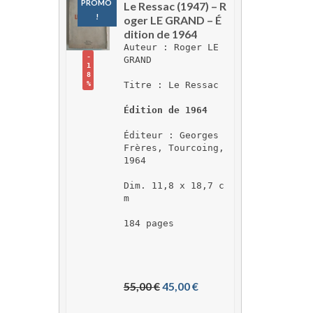
PROMO 
Le Ressac (1947) – R
!
oger LE GRAND – É
dition de 1964
Auteur : Roger LE 
-
GRAND
1
8
Titre : Le Ressac
%
Édition de 1964
Éditeur : Georges 
Frères, Tourcoing, 
1964
Dim. 11,8 x 18,7 c
m
184 pages
L
L
55,00 
€
45,00 
€
e 
e 