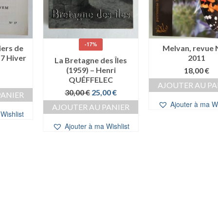
-17%
iers de
Melvan, revue 
7 Hiver
2011
La Bretagne des Îles
(1959) – Henri
18,00
€
QUÉFFELEC
AJOUTER AU PA
Le
Le
30,00
€
25,00
€
PANIER
prix
prix
Ajouter à ma Wi
AJOUTER AU PANIER
initial
actuel
Wishlist
était :
est :
Ajouter à ma Wishlist
30,00 €.
25,00 €.