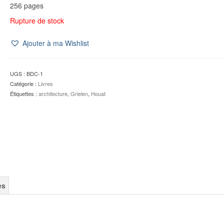
256 pages
Rupture de stock
Ajouter à ma Wishlist
UGS :
BDC-1
Catégorie :
Livres
Étiquettes :
architecture
,
Grielen
,
Houat
es