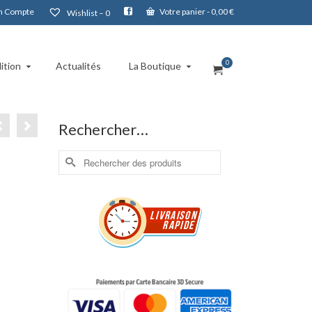
 Compte
Votre panier
-
0,00
€
Wishlist –
0
0
ition
Actualités
La Boutique
Rechercher…
Rechercher :