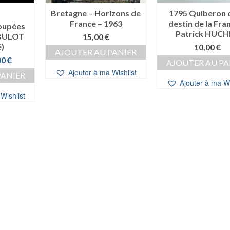
Bretagne – Horizons de
1795 Quiberon o
France – 1963
destin de la Fra
poupées
Patrick HUCH
 BULOT
15,00
€
é)
10,00
€
AJOUTER AU PANIER
Le
00
€
AJOUTER AU PA
prix
Ajouter à ma Wishlist
PANIER
al
actuel
Ajouter à ma Wi
t :
est :
Wishlist
0 €.
10,00 €.