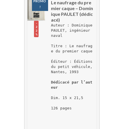
PROMO 
Le naufrage du pre
!
mier caque – Domin
ique PAULET (dédic
acé)
-
Auteur : Dominique 
2
PAULET, ingénieur 
2
%
naval
Titre : Le naufrag
e du premier caque
Éditeur : Éditions 
du petit véhicule, 
Nantes, 1993
Dédicacé par l’aut
eur
Dim. 15 x 21,5
126 pages