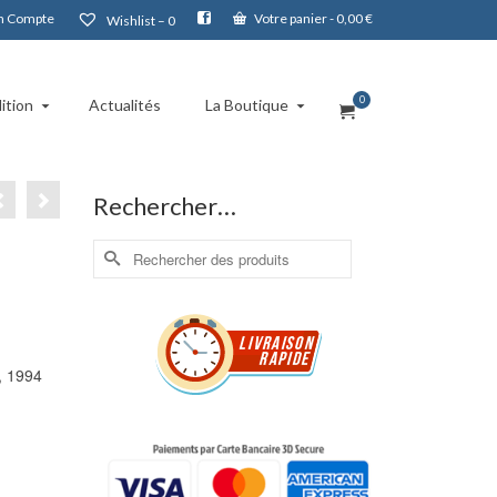
 Compte
Votre panier
-
0,00
€
Wishlist –
0
0
ition
Actualités
La Boutique
Rechercher…
Rechercher :
, 1994