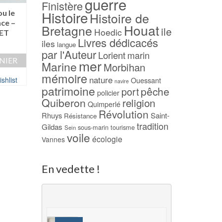
guerre
Finistère
-40%
Histoire
u le
Belle-Ile Houat Ho
Histoire de
nce –
– Yvon MAUFFR
Iain Pears – Le Portrait
Houat
Bretagne
ile
Hoedic
ET
(Poche 10/18)
14,00
€
Livres dédicacés
iles
langue
Le
Le
5,00
€
3,00
€
AJOUTER AU PAN
par l'Auteur
Lorient
marin
prix
prix
NIER
mer
AJOUTER AU PANIER
Marine
Morbihan
initial
actuel
Ajouter à ma Wish
mémoire
était :
est :
nature
shlist
Ouessant
Ajouter à ma Wishlist
navire
5,00 €.
3,00 €.
patrimoine
pêche
port
policier
Quiberon
religion
Quimperlé
Révolution
Rhuys
Saint-
Résistance
tradition
Gildas
sous-marin
tourisme
Sein
voile
écologie
Vannes
En vedette !