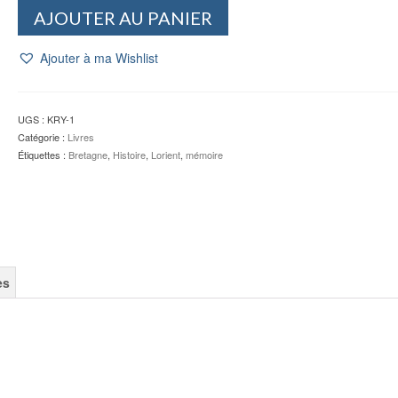
quantité
AJOUTER AU PANIER
de
Au-
Ajouter à ma Wishlist
delà
des
remparts,
rues
UGS :
KRY-1
de
Catégorie :
Livres
Keryado
Étiquettes :
Bretagne
,
Histoire
,
Lorient
,
mémoire
N°2
-
UTL
PL
es