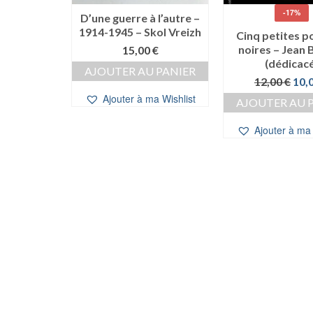
-17%
cadavre –
D’une guerre à l’autre –
ERIE
1914-1945 – Skol Vreizh
Cinq petites 
noires – Jean
€
15,00
€
(dédicac
 PANIER
AJOUTER AU PANIER
Le
12,00
€
10,
prix
a Wishlist
Ajouter à ma Wishlist
AJOUTER AU 
initi
étai
Ajouter à ma 
12,0