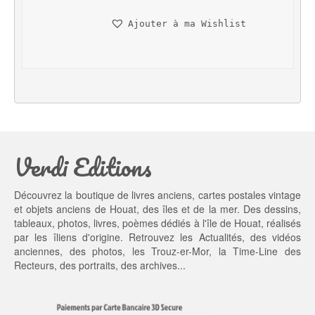
n
c
Ajouter à ma Wishlist
i
t
t
u
i
e
a
l 
l 
e
é
s
t
t : 
a
2
Verdi Editions
i
0,
t : 
0
2
0 €.
Découvrez la boutique de livres anciens, cartes postales vintage
5,
et objets anciens de Houat, des îles et de la mer. Des dessins,
0
tableaux, photos, livres, poèmes dédiés à l'île de Houat, réalisés
0 €.
par les îliens d'origine. Retrouvez les
Actualités
, des
vidéos
anciennes
, des
photos
, les
Trouz-er-Mor
, la
Time-Line des
Recteurs
, des portraits, des archives...