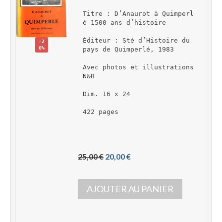
Titre : D’Anaurot à Quimperl
é 1500 ans d’histoire
Éditeur : Sté d’Histoire du 
-2
0%
pays de Quimperlé, 1983
Avec photos et illustrations 
N&B
Dim. 16 x 24
422 pages 
L
L
25,00 
€
20,00 
€
e 
e 
p
p
AJOUTER AU PANIER
r
r
i
i
x 
x 
i
a