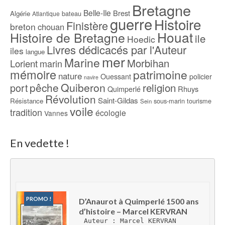
Bretagne
Belle-Ile
Brest
Algérie
bateau
Atlantique
guerre
Histoire
Finistère
breton
chouan
Houat
Histoire de Bretagne
ile
Hoedic
Livres dédicacés par l'Auteur
iles
langue
mer
Marine
Morbihan
Lorient
marin
mémoire
patrimoine
nature
Ouessant
policier
navire
pêche
Quiberon
religion
port
Rhuys
Quimperlé
Révolution
Saint-Gildas
Résistance
sous-marin
tourisme
Sein
voile
tradition
écologie
Vannes
En vedette !
PROMO !
D’Anaurot à Quimperlé 1500 ans 
d’histoire – Marcel KERVRAN
Auteur : Marcel KERVRAN