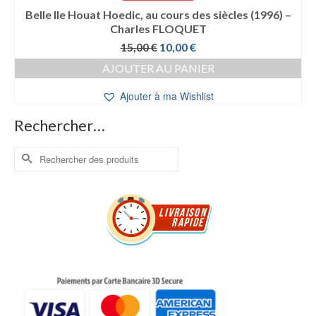
Belle Ile Houat Hoedic, au cours des siècles (1996) –
Charles FLOQUET
Le
Le
15,00
€
10,00
€
prix
prix
AJOUTER AU PANIER
initial
actuel
était :
est :
Ajouter à ma Wishlist
15,00 €.
10,00 €.
Rechercher…
Rechercher :