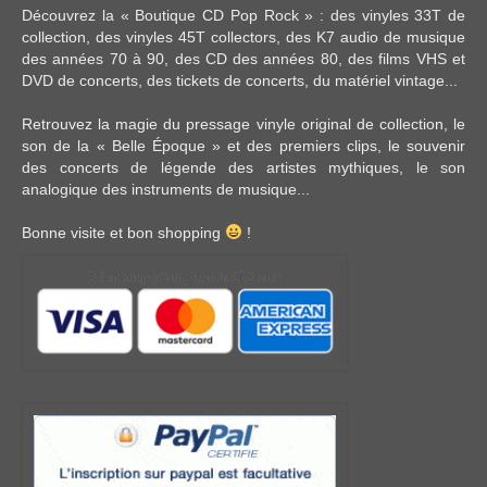
Découvrez la « Boutique CD Pop Rock » : des
vinyles 33T
de
collection, des
vinyles 45T
collectors, des
K7 audio
de musique
des années 70 à 90,
des CD
des années 80, des
films VHS et
DVD
de concerts, des
tickets de concerts
, du
matériel vintage
...
Retrouvez la magie du pressage vinyle original de collection, le
son de la « Belle Époque » et des premiers clips, le souvenir
des concerts de légende des artistes mythiques, le son
analogique des instruments de musique...
Bonne visite et bon shopping
!