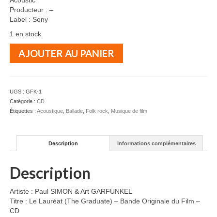
Acoustic
Producteur : –
Label : Sony
1 en stock
quantité
AJOUTER AU PANIER
de
SIMON
&
GARFUNKEL
UGS :
GFK-1
-
Catégorie :
CD
Le
Étiquettes :
Acoustique
,
Ballade
,
Folk rock
,
Musique de film
Lauréat
(The
Graduate)
Description
Informations complémentaires
-
B.O.
du
Description
Film
Artiste : Paul SIMON & Art GARFUNKEL
Titre : Le Lauréat (The Graduate) – Bande Originale du Film –
CD