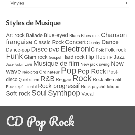
Vinyles
Styles de Musique
Chanson
Art rock
Blue-eyed
Ballade
Blues
Blues rock
française
Concert
Dance
Classic Rock
Country
Electronic
Disco
Dance-pop
DVD
Folk rock
Folk
Funk
Jazz
Hard rock
Hip Hop
Glam rock
Gospel
HP
Musique de film
New
Live
New jack swing
Jazz-fusion
Pop
Pop Rock
wave
Post-
Ordinateur
Néo-prog
Rock
R&B
disco
Reggae
Rock alternatif
Quiet storm
Rock progressif
Rock psychédélique
Rock expérimental
Soul
Synthpop
Soft rock
Vocal
CD Pop Rock