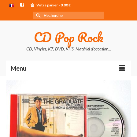
Votre panier
-
0,00
€
Rechercher :
CD Pop Rock
CD, Vinyles, K7, DVD, VHS, Matériel d'occasion...
Menu