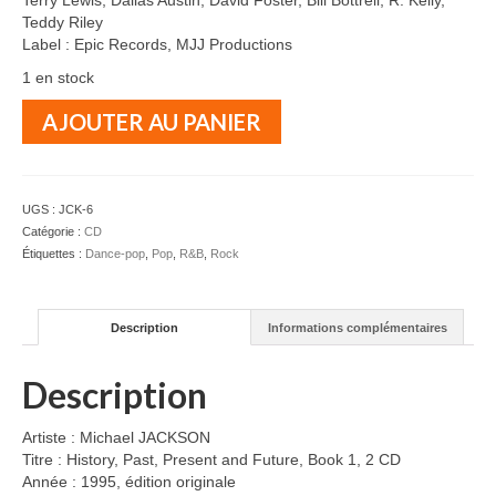
Terry Lewis, Dallas Austin, David Foster, Bill Bottrell, R. Kelly,
Teddy Riley
Label : Epic Records, MJJ Productions
1 en stock
quantité
AJOUTER AU PANIER
de
Michael
JACKSON
-
UGS :
JCK-6
History,
Catégorie :
CD
Past
Étiquettes :
Dance-pop
,
Pop
,
R&B
,
Rock
,
Present
and
Description
Informations complémentaires
Future,
Book
1
Description
Artiste : Michael JACKSON
Titre : History, Past, Present and Future, Book 1, 2 CD
Année : 1995, édition originale