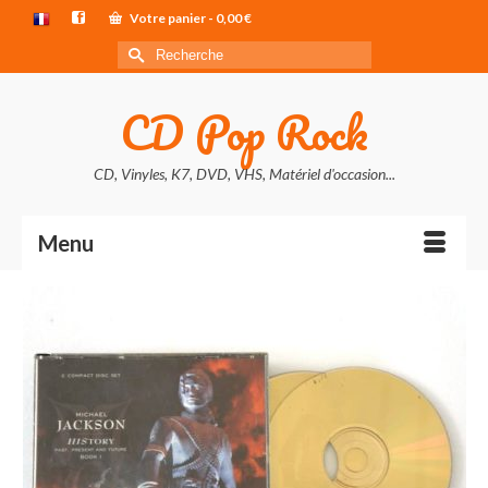
Votre panier
-
0,00
€
Rechercher :
CD Pop Rock
CD, Vinyles, K7, DVD, VHS, Matériel d'occasion...
Menu