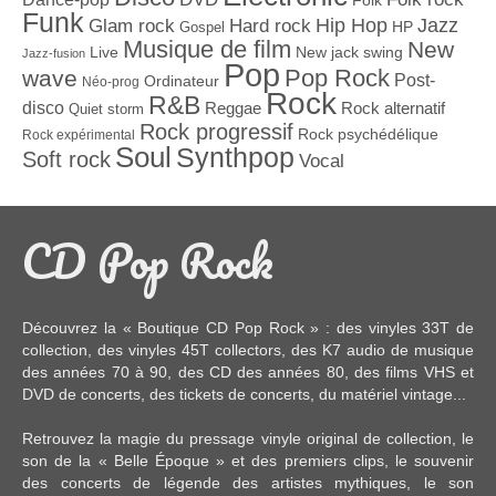
Folk
Funk
Jazz
Hard rock
Hip Hop
Glam rock
Gospel
HP
Musique de film
New
Live
New jack swing
Jazz-fusion
Pop
Pop Rock
wave
Post-
Ordinateur
Néo-prog
Rock
R&B
disco
Reggae
Rock alternatif
Quiet storm
Rock progressif
Rock psychédélique
Rock expérimental
Soul
Synthpop
Soft rock
Vocal
CD Pop Rock
Découvrez la « Boutique CD Pop Rock » : des
vinyles 33T
de
collection, des
vinyles 45T
collectors, des
K7 audio
de musique
des années 70 à 90,
des CD
des années 80, des
films VHS et
DVD
de concerts, des
tickets de concerts
, du
matériel vintage
...
Retrouvez la magie du pressage vinyle original de collection, le
son de la « Belle Époque » et des premiers clips, le souvenir
des concerts de légende des artistes mythiques, le son