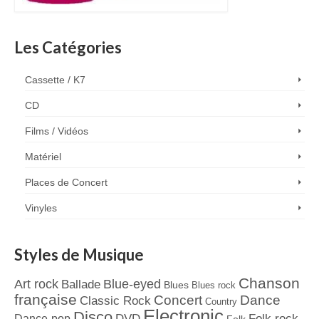
Les Catégories
Cassette / K7
CD
Films / Vidéos
Matériel
Places de Concert
Vinyles
Styles de Musique
Chanson
Art rock
Blue-eyed
Ballade
Blues
Blues rock
française
Concert
Dance
Classic Rock
Country
Electronic
Disco
Dance-pop
DVD
Folk rock