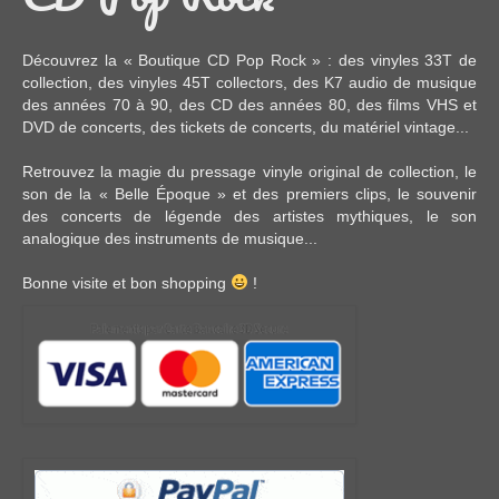
Découvrez la « Boutique CD Pop Rock » : des
vinyles 33T
de
collection, des
vinyles 45T
collectors, des
K7 audio
de musique
des années 70 à 90,
des CD
des années 80, des
films VHS et
DVD
de concerts, des
tickets de concerts
, du
matériel vintage
...
Retrouvez la magie du pressage vinyle original de collection, le
son de la « Belle Époque » et des premiers clips, le souvenir
des concerts de légende des artistes mythiques, le son
analogique des instruments de musique...
Bonne visite et bon shopping
!