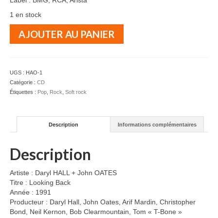
Label : BMG, RCA, Arista
1 en stock
quantité
AJOUTER AU PANIER
de
Daryl
HALL
+
UGS :
HAO-1
John
Catégorie :
CD
OATES
Étiquettes :
Pop
,
Rock
,
Soft rock
-
Looking
Back
Description
Informations complémentaires
-
CD
Description
Artiste : Daryl HALL + John OATES
Titre : Looking Back
Année : 1991
Producteur : Daryl Hall, John Oates, Arif Mardin, Christopher
Bond, Neil Kernon, Bob Clearmountain, Tom « T-Bone »