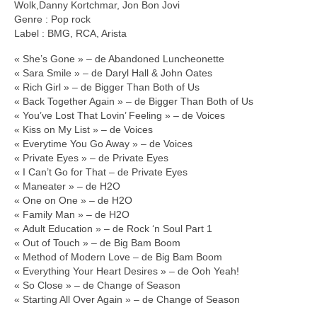
Wolk,Danny Kortchmar, Jon Bon Jovi
Genre : Pop rock
Label : BMG, RCA, Arista
« She’s Gone » – de Abandoned Luncheonette
« Sara Smile » – de Daryl Hall & John Oates
« Rich Girl » – de Bigger Than Both of Us
« Back Together Again » – de Bigger Than Both of Us
« You’ve Lost That Lovin’ Feeling » – de Voices
« Kiss on My List » – de Voices
« Everytime You Go Away » – de Voices
« Private Eyes » – de Private Eyes
« I Can’t Go for That – de Private Eyes
« Maneater » – de H2O
« One on One » – de H2O
« Family Man » – de H2O
« Adult Education » – de Rock ‘n Soul Part 1
« Out of Touch » – de Big Bam Boom
« Method of Modern Love – de Big Bam Boom
« Everything Your Heart Desires » – de Ooh Yeah!
« So Close » – de Change of Season
« Starting All Over Again » – de Change of Season