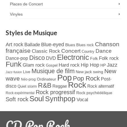
Places de Concert
Vinyles
Styles de Musique
Chanson
Art rock
Blue-eyed
Ballade
Blues
Blues rock
française
Concert
Dance
Classic Rock
Country
Electronic
Disco
Dance-pop
DVD
Folk rock
Folk
Funk
Jazz
Hard rock
Hip Hop
Glam rock
Gospel
HP
Musique de film
New
Live
New jack swing
Jazz-fusion
Pop
Pop Rock
wave
Post-
Ordinateur
Néo-prog
Rock
R&B
disco
Reggae
Rock alternatif
Quiet storm
Rock progressif
Rock psychédélique
Rock expérimental
Soul
Synthpop
Soft rock
Vocal
CD Pop Rock