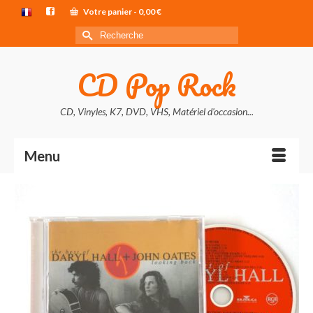
Votre panier
-
0,00
€
Rechercher :
CD Pop Rock
CD, Vinyles, K7, DVD, VHS, Matériel d'occasion...
Menu