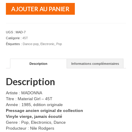
quantité
AJOUTER AU PANIER
de
MADONNA
-
Material
UGS :
MAD-7
Girl
Catégorie :
45T
-
Étiquettes :
Dance-pop
,
Electronic
,
Pop
45T
Description
Informations complémentaires
Description
Artiste : MADONNA
Titre : Material Girl – 45T
Année : 1985, édition originale
Pressage ancien original de collection
Vinyle vierge, jamais écouté
Genre : Pop, Electronics, Dance
Producteur : Nile Rodgers