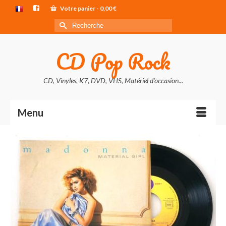
Votre panier
-
0,00
€
Rechercher :
CD Pop Rock
CD, Vinyles, K7, DVD, VHS, Matériel d'occasion...
Menu