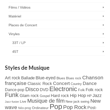
Films / Vidéos
Matériel
Places de Concert
Vinyles
33T / LP
45T
Styles de Musique
Chanson
Art rock
Blue-eyed
Ballade
Blues
Blues rock
française
Concert
Dance
Classic Rock
Country
Electronic
Disco
Dance-pop
DVD
Folk rock
Folk
Funk
Jazz
Hard rock
Hip Hop
Glam rock
Gospel
HP
Musique de film
New
Live
New jack swing
Jazz-fusion
Pop
Pop Rock
wave
Post-
Ordinateur
Néo-prog