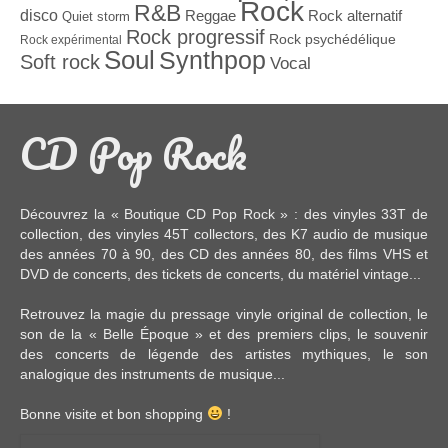
Rock
R&B
disco
Reggae
Rock alternatif
Quiet storm
Rock progressif
Rock psychédélique
Rock expérimental
Soul
Synthpop
Soft rock
Vocal
CD Pop Rock
Découvrez la « Boutique CD Pop Rock » : des
vinyles 33T
de
collection, des
vinyles 45T
collectors, des
K7 audio
de musique
des années 70 à 90,
des CD
des années 80, des
films VHS et
DVD
de concerts, des
tickets de concerts
, du
matériel vintage
...
Retrouvez la magie du pressage vinyle original de collection, le
son de la « Belle Époque » et des premiers clips, le souvenir
des concerts de légende des artistes mythiques, le son
analogique des instruments de musique...
Bonne visite et bon shopping
!