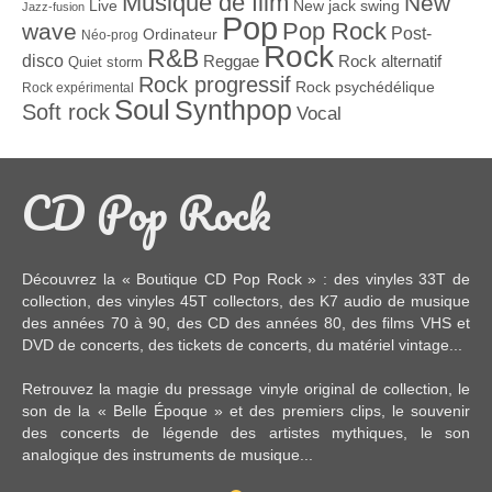
Musique de film
New
Live
New jack swing
Jazz-fusion
Pop
Pop Rock
wave
Post-
Ordinateur
Néo-prog
Rock
R&B
disco
Reggae
Rock alternatif
Quiet storm
Rock progressif
Rock psychédélique
Rock expérimental
Soul
Synthpop
Soft rock
Vocal
CD Pop Rock
Découvrez la « Boutique CD Pop Rock » : des
vinyles 33T
de
collection, des
vinyles 45T
collectors, des
K7 audio
de musique
des années 70 à 90,
des CD
des années 80, des
films VHS et
DVD
de concerts, des
tickets de concerts
, du
matériel vintage
...
Retrouvez la magie du pressage vinyle original de collection, le
son de la « Belle Époque » et des premiers clips, le souvenir
des concerts de légende des artistes mythiques, le son
analogique des instruments de musique...