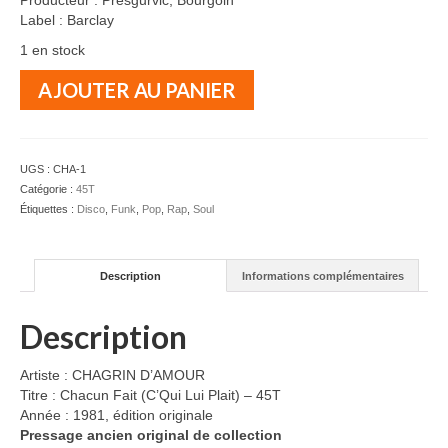
Producteur : Presgurvic, Bourgoin
Label : Barclay
1 en stock
quantité
AJOUTER AU PANIER
de
CHAGRIN
D'AMOUR
-
UGS :
CHA-1
Chacun
Catégorie :
45T
Fait
Étiquettes :
Disco
,
Funk
,
Pop
,
Rap
,
Soul
(C'Qui
Lui
Plait)
Description
Informations complémentaires
-
45T
Description
Artiste : CHAGRIN D’AMOUR
Titre : Chacun Fait (C’Qui Lui Plait) – 45T
Année : 1981, édition originale
Pressage ancien original de collection