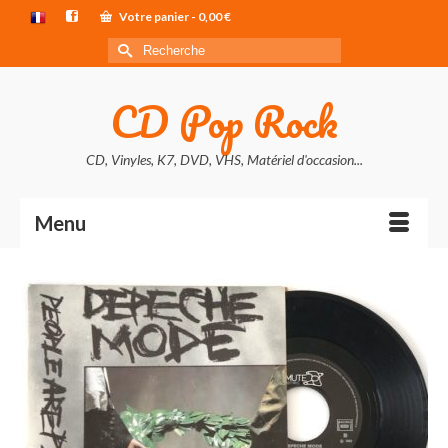
Votre panier
-
0,00
€
Rechercher :
CD Pop Rock
CD, Vinyles, K7, DVD, VHS, Matériel d'occasion...
Menu