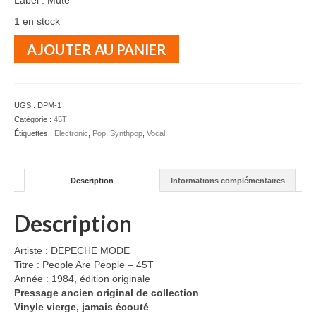
Label : Mute
1 en stock
quantité
AJOUTER AU PANIER
de
DEPECHE
MODE
-
UGS :
DPM-1
People
Catégorie :
45T
Are
Étiquettes :
Electronic
,
Pop
,
Synthpop
,
Vocal
People
-
45T
Description
Informations complémentaires
Description
Artiste : DEPECHE MODE
Titre : People Are People – 45T
Année : 1984, édition originale
Pressage ancien original de collection
Vinyle vierge, jamais écouté