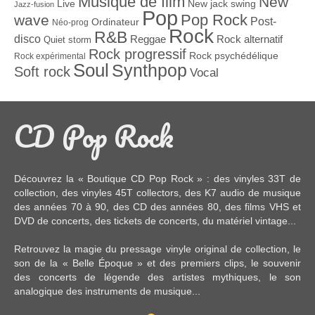
Musique de film
New
Live
New jack swing
Jazz-fusion
Pop
Pop Rock
wave
Post-
Ordinateur
Néo-prog
Rock
R&B
disco
Reggae
Rock alternatif
Quiet storm
Rock progressif
Rock psychédélique
Rock expérimental
Soul
Synthpop
Soft rock
Vocal
CD Pop Rock
Découvrez la « Boutique CD Pop Rock » : des
vinyles 33T
de
collection, des
vinyles 45T
collectors, des
K7 audio
de musique
des années 70 à 90,
des CD
des années 80, des
films VHS et
DVD
de concerts, des
tickets de concerts
, du
matériel vintage
...
Retrouvez la magie du pressage vinyle original de collection, le
son de la « Belle Époque » et des premiers clips, le souvenir
des concerts de légende des artistes mythiques, le son
analogique des instruments de musique...