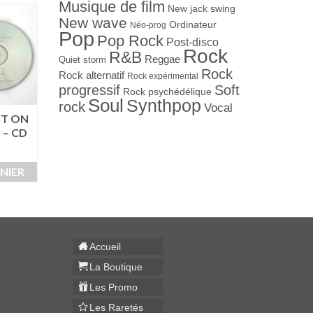
Musique de film
New jack swing
New wave
Ordinateur
Néo-prog
Pop
Pop Rock
Post-disco
Rock
R&B
Reggae
Quiet storm
Rock
Rock alternatif
Rock expérimental
progressif
Soft
Rock psychédélique
Soul
Synthpop
rock
Vocal
IT ON
GENESIS – ABACAB –
PRINCE AND TH
 – CD
CD
REVOLUTION 
PURPLE RAIN – 
6,00
€
15,00
€
NIER
AJOUTER AU PANIER
AJOUTER AU PAN
Accueil
La Boutique
Les Promo
Les Raretés