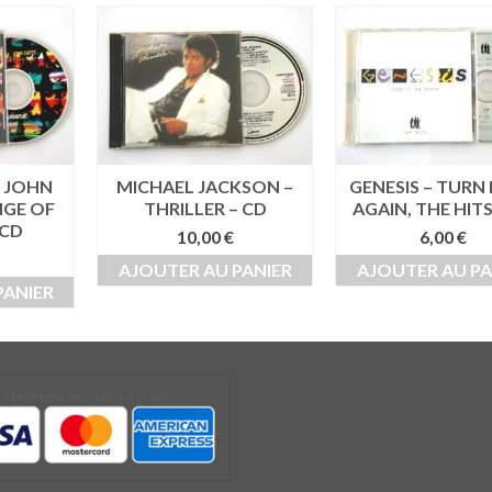
+ JOHN
MICHAEL JACKSON –
GENESIS – TURN 
NGE OF
THRILLER – CD
AGAIN, THE HITS
 CD
10,00
€
6,00
€
AJOUTER AU PANIER
AJOUTER AU PA
PANIER