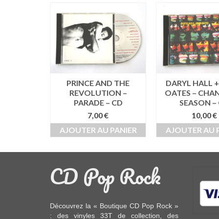
E HITS /
PRINCE AND THE
DARYL HALL 
ES – CD
REVOLUTION –
OATES – CHA
PARADE – CD
SEASON –
0
€
7,00
€
10,00
€
 PANIER
AJOUTER AU PANIER
AJOUTER AU 
CD Pop Rock
Découvrez la « Boutique CD Pop Rock »
: des
vinyles 33T
de collection, des