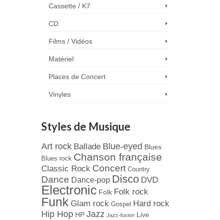
Cassette / K7
CD
Films / Vidéos
Matériel
Places de Concert
Vinyles
Styles de Musique
Art rock
Blue-eyed
Ballade
Blues
Chanson française
Blues rock
Concert
Classic Rock
Country
Disco
Dance
Dance-pop
DVD
Electronic
Folk rock
Folk
Funk
Hard rock
Glam rock
Gospel
Jazz
Hip Hop
Live
HP
Jazz-fusion