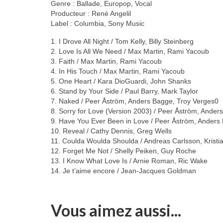
Genre : Ballade, Europop, Vocal
Producteur : René Angelil
Label : Columbia, Sony Music
1. I Drove All Night / Tom Kelly, Billy Steinberg
2. Love Is All We Need / Max Martin, Rami Yacoub
3. Faith / Max Martin, Rami Yacoub
4. In His Touch / Max Martin, Rami Yacoub
5. One Heart / Kara DioGuardi, John Shanks
6. Stand by Your Side / Paul Barry, Mark Taylor
7. Naked / Peer Åström, Anders Bagge, Troy Verges0
8. Sorry for Love (Version 2003) / Peer Åström, Ander
9. Have You Ever Been in Love / Peer Åström, Anders 
10. Reveal / Cathy Dennis, Greg Wells
11. Coulda Woulda Shoulda / Andreas Carlsson, Kristi
12. Forget Me Not / Shelly Peiken, Guy Roche
13. I Know What Love Is / Arnie Roman, Ric Wake
14. Je t’aime encore / Jean-Jacques Goldman
Vous aimez aussi...