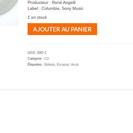
Producteur : René Angelil
Label : Columbia, Sony Music
1 en stock
quantité
AJOUTER AU PANIER
de
Céline
DION
-
UGS :
DIO-1
One
Catégorie :
CD
Heart
Étiquettes :
Ballade
,
Europop
,
Vocal
-
CD