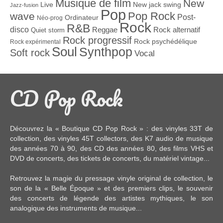
Musique de film
New
Live
New jack swing
Jazz-fusion
Pop
Pop Rock
wave
Post-
Ordinateur
Néo-prog
Rock
R&B
disco
Reggae
Rock alternatif
Quiet storm
Rock progressif
Rock psychédélique
Rock expérimental
Soul
Synthpop
Soft rock
Vocal
CD Pop Rock
Découvrez la « Boutique CD Pop Rock » : des
vinyles 33T
de
collection, des
vinyles 45T
collectors, des
K7 audio
de musique
des années 70 à 90,
des CD
des années 80, des
films VHS et
DVD
de concerts, des
tickets de concerts
, du
matériel vintage
...
Retrouvez la magie du pressage vinyle original de collection, le
son de la « Belle Époque » et des premiers clips, le souvenir
des concerts de légende des artistes mythiques, le son
analogique des instruments de musique...