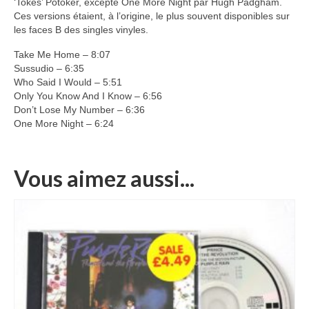
‘Tokes’ Potoker, excepté One More Night par Hugh Padgham.
Ces versions étaient, à l’origine, le plus souvent disponibles sur
les faces B des singles vinyles.
Take Me Home – 8:07
Sussudio – 6:35
Who Said I Would – 5:51
Only You Know And I Know – 6:56
Don’t Lose My Number – 6:36
One More Night – 6:24
Vous aimez aussi...