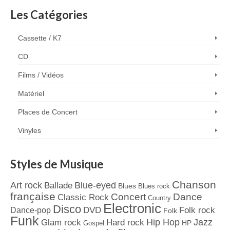
Les Catégories
Cassette / K7
CD
Films / Vidéos
Matériel
Places de Concert
Vinyles
Styles de Musique
Chanson
Art rock
Blue-eyed
Ballade
Blues
Blues rock
française
Concert
Dance
Classic Rock
Country
Electronic
Disco
Dance-pop
DVD
Folk rock
Folk
Funk
Jazz
Hard rock
Hip Hop
Glam rock
Gospel
HP