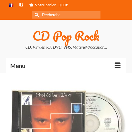
Votre panier
-
0,00
€
Rechercher :
CD Pop Rock
CD, Vinyles, K7, DVD, VHS, Matériel d'occasion...
Menu