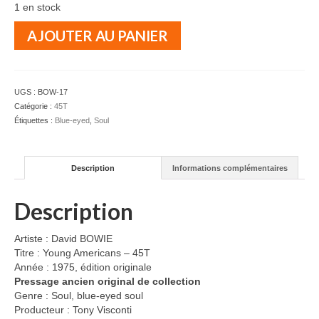
1 en stock
quantité
AJOUTER AU PANIER
de
David
BOWIE
-
UGS :
BOW-17
Young
Catégorie :
45T
Americans
Étiquettes :
Blue-eyed
,
Soul
-
45T
Description
Informations complémentaires
Description
Artiste : David BOWIE
Titre : Young Americans – 45T
Année : 1975, édition originale
Pressage ancien original de collection
Genre : Soul, blue-eyed soul
Producteur : Tony Visconti