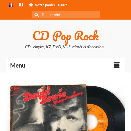
Votre panier
-
0,00
€
Rechercher :
CD Pop Rock
CD, Vinyles, K7, DVD, VHS, Matériel d'occasion...
Menu