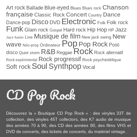
Chanson
Art rock
Blue-eyed
Ballade
Blues
Blues rock
française
Concert
Dance
Classic Rock
Country
Electronic
Disco
Dance-pop
DVD
Folk rock
Folk
Funk
Jazz
Hard rock
Hip Hop
Glam rock
Gospel
HP
Musique de film
New
Live
New jack swing
Jazz-fusion
Pop
Pop Rock
wave
Post-
Ordinateur
Néo-prog
Rock
R&B
disco
Reggae
Rock alternatif
Quiet storm
Rock progressif
Rock psychédélique
Rock expérimental
Soul
Synthpop
Soft rock
Vocal
CD Pop Rock
Découvrez la « Boutique CD Pop Rock » : des
vinyles 33T
de
collection, des
vinyles 45T
collectors, des
K7 audio
de musique
des années 70 à 90,
des CD
des années 80, des
films VHS et
DVD
de concerts, des
tickets de concerts
, du
matériel vintage
...