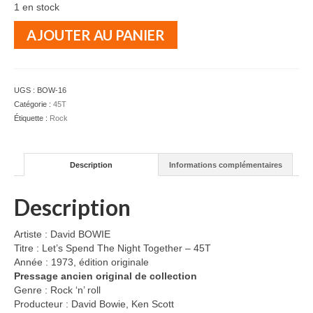
1 en stock
quantité
AJOUTER AU PANIER
de
David
BOWIE
-
UGS :
BOW-16
Let's
Catégorie :
45T
Spend
Étiquette :
Rock
The
Night
Together
Description
Informations complémentaires
-
45T
Description
Artiste : David BOWIE
Titre : Let’s Spend The Night Together – 45T
Année : 1973, édition originale
Pressage ancien original de collection
Genre : Rock ‘n’ roll
Producteur : David Bowie, Ken Scott