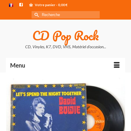
Votre panier
-
0,00
€
Rechercher :
CD Pop Rock
CD, Vinyles, K7, DVD, VHS, Matériel d'occasion...
Menu