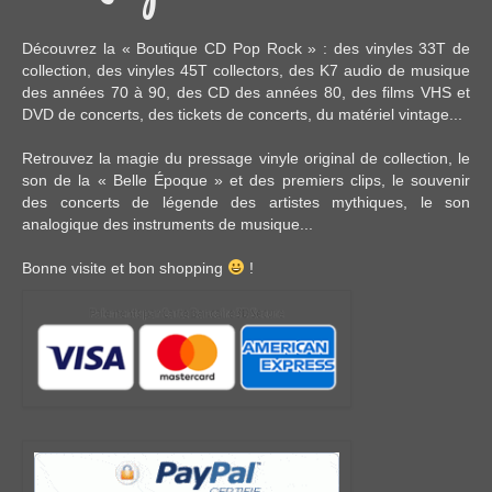
Découvrez la « Boutique CD Pop Rock » : des
vinyles 33T
de
collection, des
vinyles 45T
collectors, des
K7 audio
de musique
des années 70 à 90,
des CD
des années 80, des
films VHS et
DVD
de concerts, des
tickets de concerts
, du
matériel vintage
...
Retrouvez la magie du pressage vinyle original de collection, le
son de la « Belle Époque » et des premiers clips, le souvenir
des concerts de légende des artistes mythiques, le son
analogique des instruments de musique...
Bonne visite et bon shopping
!