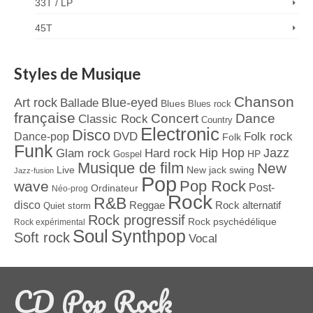
33T / LP
45T
Styles de Musique
Chanson
Art rock
Blue-eyed
Ballade
Blues
Blues rock
française
Concert
Dance
Classic Rock
Country
Electronic
Disco
Dance-pop
DVD
Folk rock
Folk
Funk
Jazz
Hard rock
Hip Hop
Glam rock
Gospel
HP
Musique de film
New
Live
New jack swing
Jazz-fusion
Pop
Pop Rock
wave
Post-
Ordinateur
Néo-prog
Rock
R&B
disco
Reggae
Rock alternatif
Quiet storm
Rock progressif
Rock psychédélique
Rock expérimental
Soul
Synthpop
Soft rock
Vocal
CD Pop Rock