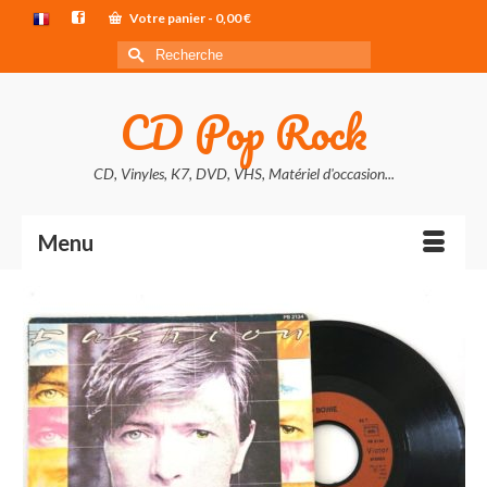
Votre panier
-
0,00
€
Rechercher :
CD Pop Rock
CD, Vinyles, K7, DVD, VHS, Matériel d'occasion...
Menu