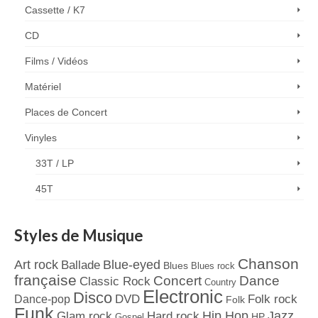
Cassette / K7
CD
Films / Vidéos
Matériel
Places de Concert
Vinyles
33T / LP
45T
Styles de Musique
Chanson
Art rock
Blue-eyed
Ballade
Blues
Blues rock
française
Concert
Dance
Classic Rock
Country
Electronic
Disco
Dance-pop
DVD
Folk rock
Folk
Funk
Jazz
Hard rock
Hip Hop
Glam rock
Gospel
HP