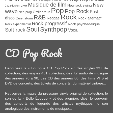
Musique de film
New
Live
New jack swing
Jazz-fusion
Pop
Pop Rock
wave
Post-
Ordinateur
Néo-prog
Rock
R&B
disco
Reggae
Rock alternatif
Quiet storm
Rock progressif
Rock psychédélique
Rock expérimental
Soul
Synthpop
Soft rock
Vocal
CD Pop Rock
Découvrez la « Boutique CD Pop Rock » : des
vinyles 33T
de
collection, des
vinyles 45T
collectors, des
K7 audio
de musique
des années 70 à 90,
des CD
des années 80, des
films VHS et
DVD
de concerts, des
tickets de concerts
, du
matériel vintage
...
Retrouvez la magie du pressage vinyle original de collection, le
son de la « Belle Époque » et des premiers clips, le souvenir
des concerts de légende des artistes mythiques, le son
analogique des instruments de musique...