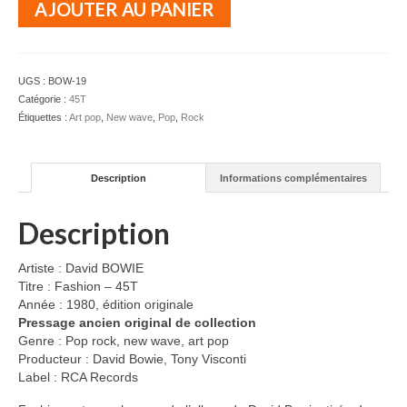
AJOUTER AU PANIER
de
David
BOWIE
-
UGS :
BOW-19
Fashion
Catégorie :
45T
-
Étiquettes :
Art pop
,
New wave
,
Pop
,
Rock
45T
Description
Informations complémentaires
Description
Artiste : David BOWIE
Titre : Fashion – 45T
Année : 1980, édition originale
Pressage ancien original de collection
Genre : Pop rock, new wave, art pop
Producteur : David Bowie, Tony Visconti
Label : RCA Records