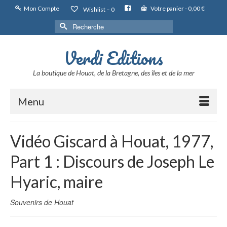
Mon Compte
Votre panier
-
0,00
€
Wishlist –
0
Rechercher :
Verdi Editions
La boutique de Houat, de la Bretagne, des îles et de la mer
Menu
Vidéo Giscard à Houat, 1977,
Part 1 : Discours de Joseph Le
Hyaric, maire
Souvenirs de Houat