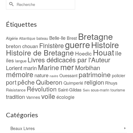
Rechercher :
Étiquettes
Bretagne
Belle-Ile
Brest
Algérie
bateau
Atlantique
guerre
Histoire
Finistère
breton
chouan
Houat
Histoire de Bretagne
ile
Hoedic
Livres dédicacés par l'Auteur
iles
langue
mer
Marine
Morbihan
Lorient
marin
mémoire
patrimoine
nature
Ouessant
policier
navire
pêche
Quiberon
religion
port
Rhuys
Quimperlé
Révolution
Saint-Gildas
Résistance
sous-marin
tourisme
Sein
voile
tradition
écologie
Vannes
Catégories
Beaux Livres