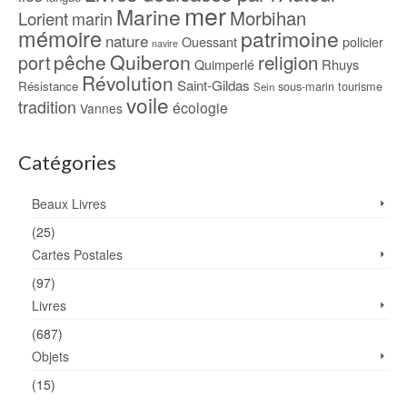
mer
Marine
Morbihan
Lorient
marin
mémoire
patrimoine
nature
Ouessant
policier
navire
pêche
Quiberon
religion
port
Rhuys
Quimperlé
Révolution
Saint-Gildas
Résistance
sous-marin
tourisme
Sein
voile
tradition
écologie
Vannes
Catégories
Beaux Livres
(25)
Cartes Postales
(97)
Livres
(687)
Objets
(15)