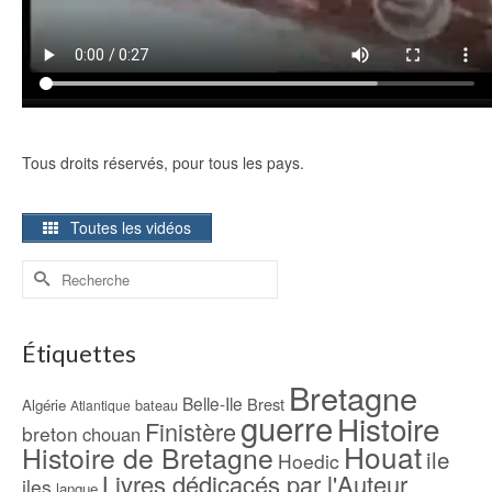
Tous droits réservés, pour tous les pays.
Toutes les vidéos
Rechercher :
Étiquettes
Bretagne
Belle-Ile
Brest
Algérie
bateau
Atlantique
guerre
Histoire
Finistère
breton
chouan
Houat
Histoire de Bretagne
ile
Hoedic
Livres dédicacés par l'Auteur
iles
langue