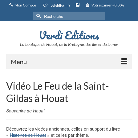
Mon Compte
Votre panier
-
0,00
€
Wishlist –
0
Rechercher :
Verdi Editions
La boutique de Houat, de la Bretagne, des îles et de la mer
Menu
Vidéo Le Feu de la Saint-
Gildas à Houat
Souvenirs de Houat
Découvrez les vidéos anciennes, celles en support du livre
«
Histoires de Houat
» et celles par thème.