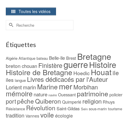
Toutes les vidéos
Rechercher :
Étiquettes
Bretagne
Belle-Ile
Brest
Algérie
Atlantique
bateau
guerre
Histoire
Finistère
breton
chouan
Houat
Histoire de Bretagne
ile
Hoedic
Livres dédicacés par l'Auteur
iles
langue
mer
Marine
Morbihan
Lorient
marin
mémoire
patrimoine
nature
Ouessant
policier
navire
pêche
Quiberon
religion
port
Rhuys
Quimperlé
Révolution
Saint-Gildas
Résistance
sous-marin
tourisme
Sein
voile
tradition
écologie
Vannes