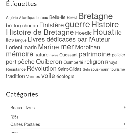
Étiquettes
Bretagne
Belle-Ile
Brest
Algérie
bateau
Atlantique
guerre
Histoire
Finistère
breton
chouan
Houat
Histoire de Bretagne
ile
Hoedic
Livres dédicacés par l'Auteur
iles
langue
mer
Marine
Morbihan
Lorient
marin
mémoire
patrimoine
nature
Ouessant
policier
navire
pêche
Quiberon
religion
port
Rhuys
Quimperlé
Révolution
Saint-Gildas
Résistance
sous-marin
tourisme
Sein
voile
tradition
écologie
Vannes
Catégories
Beaux Livres
(25)
Cartes Postales