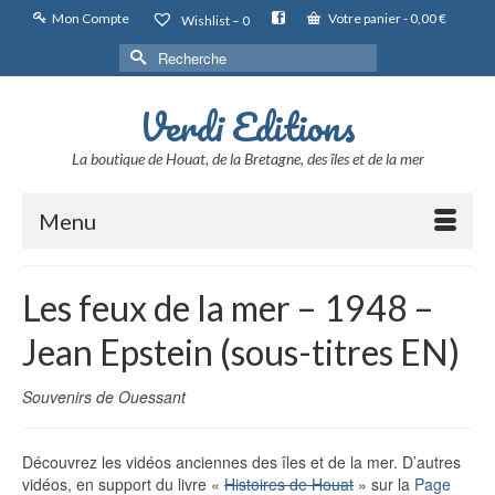
Mon Compte
Votre panier
-
0,00
€
Wishlist –
0
Rechercher :
Verdi Editions
La boutique de Houat, de la Bretagne, des îles et de la mer
Menu
Les feux de la mer – 1948 –
Jean Epstein (sous-titres EN)
Souvenirs de Ouessant
Découvrez les vidéos anciennes des îles et de la mer. D’autres
vidéos, en support du livre «
Histoires de Houat
» sur la
Page