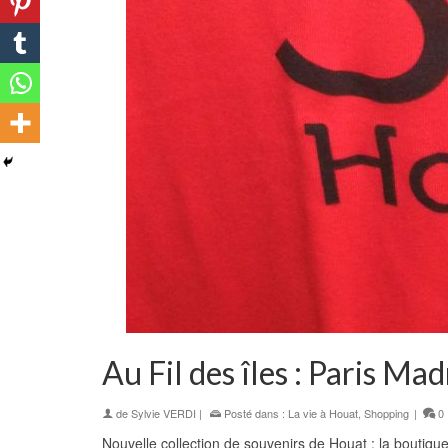
Au Fil des îles : Paris Ma
de
Sylvie VERDI
|
Posté dans :
La vie à Houat
,
Shopping
|
0
Nouvelle collection de souvenirs de Houat : la boutique A