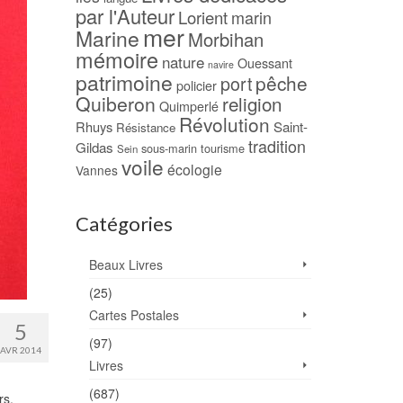
par l'Auteur
Lorient
marin
mer
Marine
Morbihan
mémoire
nature
Ouessant
navire
patrimoine
pêche
port
policier
Quiberon
religion
Quimperlé
Révolution
Rhuys
Saint-
Résistance
tradition
Gildas
sous-marin
tourisme
Sein
voile
écologie
Vannes
Catégories
Beaux Livres
(25)
Cartes Postales
5
(97)
AVR 2014
Livres
(687)
rs,