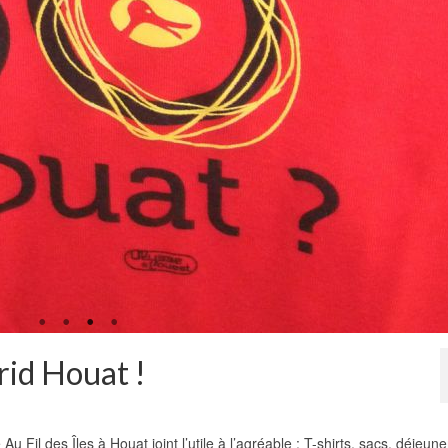
drid Houat !
u Fil des Îles à Houat joint l’utile à l’agréable : T-shirts, sacs, déjeune