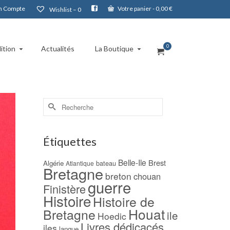
 Compte
Votre panier
-
0,00
€
Wishlist –
0
0
ition
Actualités
La Boutique
Rechercher :
Étiquettes
Belle-Ile
Brest
Algérie
bateau
Atlantique
Bretagne
breton
chouan
guerre
Finistère
Histoire
Histoire de
Houat
Bretagne
ile
Hoedic
Livres dédicacés
iles
langue