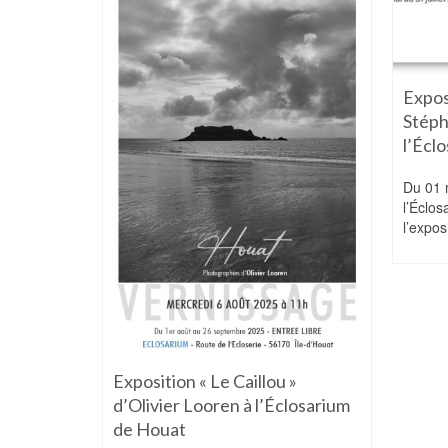
 cases »
Expos
closarium
Stép
l’Écl
28 avril 2026
6,
Du 01 m
ille
l’Éclos
l’expos
Exposition « Le Caillou »
d’Olivier Looren à l’Éclosarium
de Houat