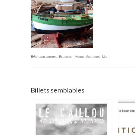
Bateaux anciens
,
Exposition
,
Houat
,
Maquettes
,
Mer
Billets semblables