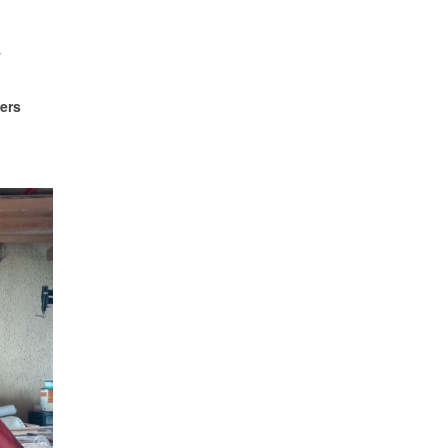
s
iers