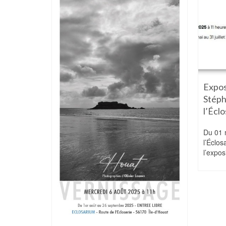
 cases »
Expos
closarium
Stép
l’Écl
28 avril 2026
6,
Du 01 m
ille
l’Éclos
l’expos