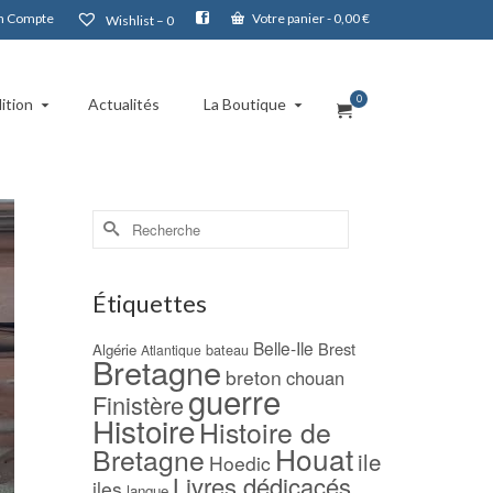
 Compte
Votre panier
-
0,00
€
Wishlist –
0
0
ition
Actualités
La Boutique
Rechercher :
Étiquettes
Belle-Ile
Brest
Algérie
bateau
Atlantique
Bretagne
breton
chouan
guerre
Finistère
Histoire
Histoire de
Houat
Bretagne
ile
Hoedic
Livres dédicacés
iles
langue