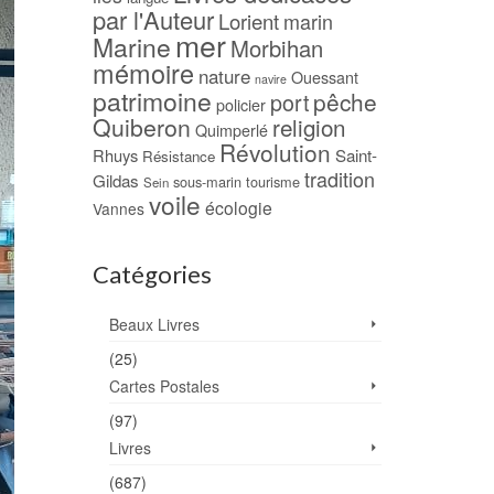
par l'Auteur
Lorient
marin
mer
Marine
Morbihan
mémoire
nature
Ouessant
navire
patrimoine
pêche
port
policier
Quiberon
religion
Quimperlé
Révolution
Rhuys
Saint-
Résistance
tradition
Gildas
sous-marin
tourisme
Sein
voile
écologie
Vannes
Catégories
Beaux Livres
(25)
Cartes Postales
(97)
Livres
(687)