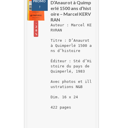
PROMO 
D’Anaurot à Quimp
!
erlé 1500 ans d’hist
oire – Marcel KERV
RAN
-
Auteur : Marcel KE
2
RVRAN
0
%
Titre : D’Anaurot 
à Quimperlé 1500 a
ns d’histoire
Éditeur : Sté d’Hi
stoire du pays de 
Quimperlé, 1983
Avec photos et ill
ustrations N&B
Dim. 16 x 24
422 pages 