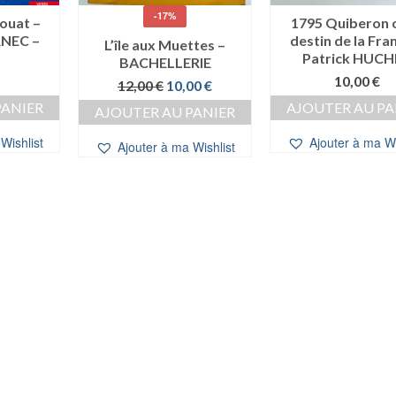
-17%
Houat –
1795 Quiberon o
NEC –
destin de la Fra
L’île aux Muettes –
Patrick HUCH
BACHELLERIE
10,00
€
Le
Le
12,00
€
10,00
€
prix
prix
PANIER
AJOUTER AU PA
AJOUTER AU PANIER
initial
actuel
était :
est :
Wishlist
Ajouter à ma Wi
Ajouter à ma Wishlist
12,00 €.
10,00 €.