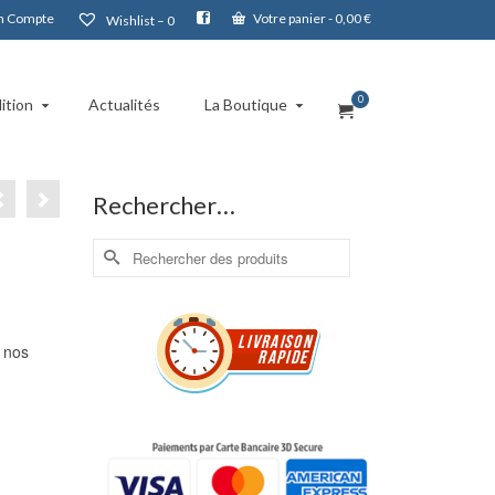
 Compte
Votre panier
-
0,00
€
Wishlist –
0
0
ition
Actualités
La Boutique
Rechercher…
Rechercher :
à nos