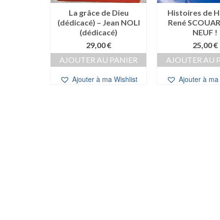
famille
La grâce de Dieu
Histoires de 
e, les
(dédicacé) – Jean NOLI
René SCOUAR
oëlle LE
(dédicacé)
NEUF !
X
29,00
€
25,00
€
0
€
AJOUTER AU PANIER
AJOUTER AU 
 PANIER
Ajouter à ma Wishlist
Ajouter à ma 
a Wishlist