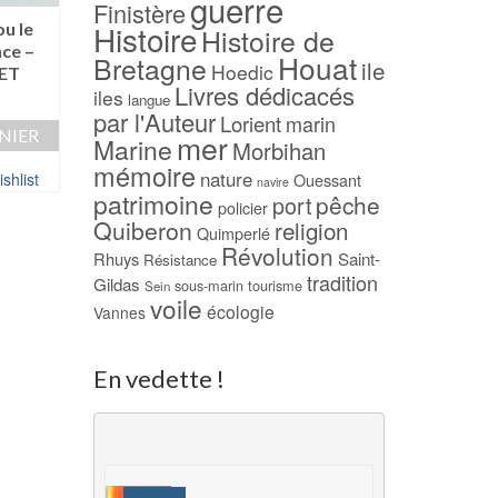
guerre
Finistère
Histoire
u le
La rue des bons
Les Pêcheurs d’Ho
Histoire de
nce –
apôtres –
(1983) – Paul JOR
Houat
Bretagne
ile
Hoedic
ET
BACHELLERIE
29,00
€
Livres dédicacés
iles
langue
6,00
€
AJOUTER AU PAN
par l'Auteur
Lorient
marin
NIER
AJOUTER AU PANIER
mer
Marine
Morbihan
Ajouter à ma Wish
mémoire
nature
shlist
Ajouter à ma Wishlist
Ouessant
navire
patrimoine
pêche
port
policier
Quiberon
religion
Quimperlé
Révolution
Rhuys
Saint-
Résistance
tradition
Gildas
sous-marin
tourisme
Sein
voile
écologie
Vannes
En vedette !