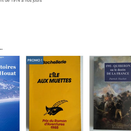
.
PROMO !