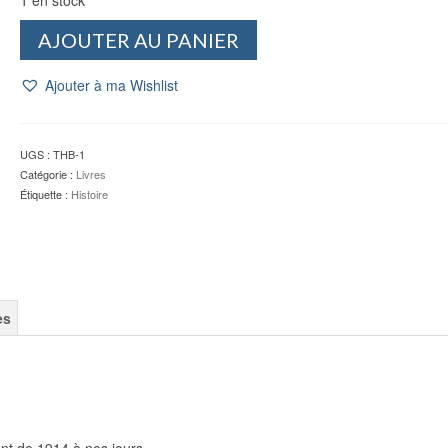
quantité
AJOUTER AU PANIER
de
Ali
Ajouter à ma Wishlist
et
les
40
voleurs
UGS :
THB-1
-
Catégorie :
Livres
Jacques
Étiquette :
Histoire
THOBIE
es
ient de 1914 à nos jours