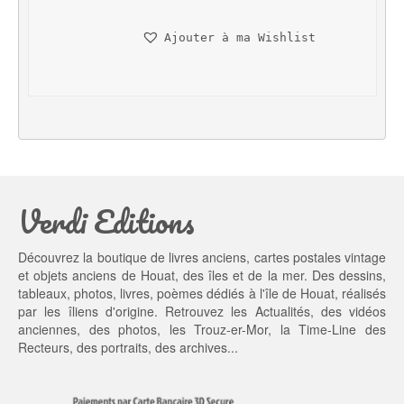
i
a
n
c
Ajouter à ma Wishlist
i
t
t
u
i
e
a
l 
l 
e
é
s
t
t : 
a
1
Verdi Editions
i
0,
t : 
0
1
0 €.
Découvrez la boutique de livres anciens, cartes postales vintage
5,
et objets anciens de Houat, des îles et de la mer. Des dessins,
0
tableaux, photos, livres, poèmes dédiés à l'île de Houat, réalisés
0 €.
par les îliens d'origine. Retrouvez les
Actualités
, des
vidéos
anciennes
, des
photos
, les
Trouz-er-Mor
, la
Time-Line des
Recteurs
, des portraits, des archives...