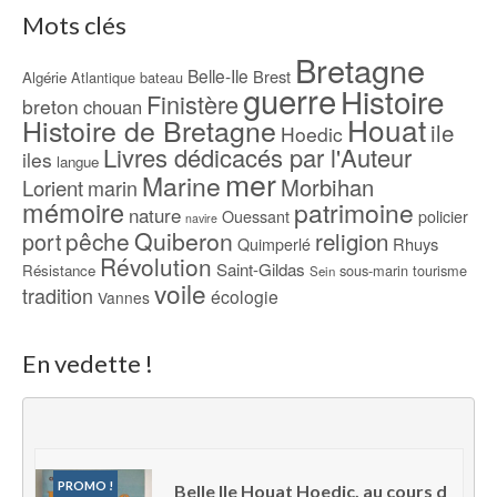
Mots clés
Bretagne
Belle-Ile
Brest
Algérie
Atlantique
bateau
guerre
Histoire
Finistère
breton
chouan
Houat
Histoire de Bretagne
ile
Hoedic
Livres dédicacés par l'Auteur
iles
langue
mer
Marine
Morbihan
Lorient
marin
mémoire
patrimoine
nature
Ouessant
policier
navire
pêche
Quiberon
religion
port
Rhuys
Quimperlé
Révolution
Saint-Gildas
Résistance
sous-marin
tourisme
Sein
voile
tradition
écologie
Vannes
En vedette !
PROMO !
Belle Ile Houat Hoedic, au cours d