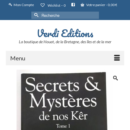
Mon Compte
Votre panier
-
0,00
€
Wishlist –
0
Rechercher :
Verdi Editions
La boutique de Houat, de la Bretagne, des îles et de la mer
Menu