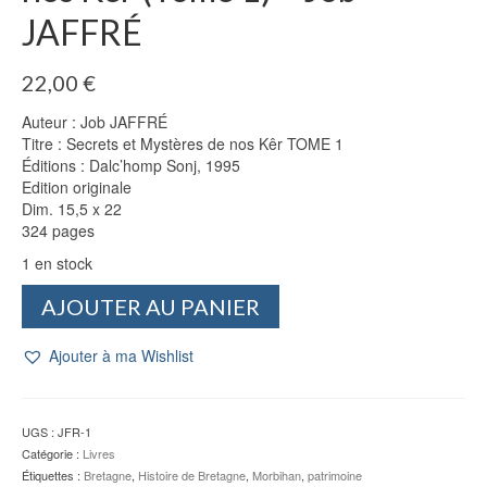
JAFFRÉ
22,00
€
Auteur : Job JAFFRÉ
Titre : Secrets et Mystères de nos Kêr TOME 1
Éditions : Dalc’homp Sonj, 1995
Edition originale
Dim. 15,5 x 22
324 pages
1 en stock
quantité
AJOUTER AU PANIER
de
Secrets
Ajouter à ma Wishlist
et
Mystères
de
nos
UGS :
JFR-1
Kêr
Catégorie :
Livres
(Tome
Étiquettes :
Bretagne
,
Histoire de Bretagne
,
Morbihan
,
patrimoine