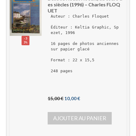
es siècles (1996) – Charles FLOQ
UET
Auteur : Charles Floquet
Éditeur : Keltia Graphic, Sp
ezet, 1996
-3
3%
16 pages de photos anciennes 
sur papier glacé
Format : 22 x 15,5
248 pages
L
L
15,00 
€
10,00 
€
e 
e 
p
p
AJOUTER AU PANIER
r
r
i
i
x 
x 