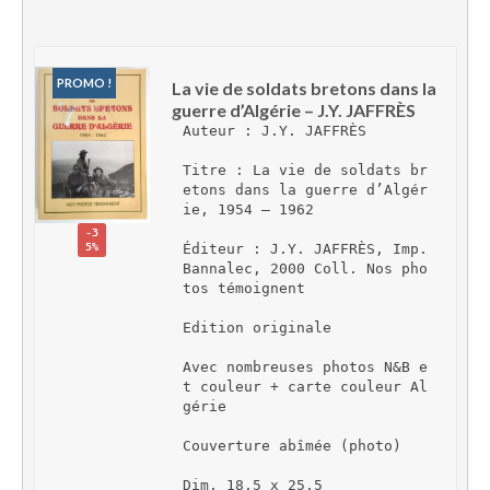
PROMO !
La vie de soldats bretons dans la 
guerre d’Algérie – J.Y. JAFFRÈS
Auteur : J.Y. JAFFRÈS
Titre : La vie de soldats br
etons dans la guerre d’Algér
ie, 1954 – 1962
-3
5%
Éditeur : J.Y. JAFFRÈS, Imp. 
Bannalec, 2000 Coll. Nos pho
tos témoignent
Edition originale
Avec nombreuses photos N&B e
t couleur + carte couleur Al
gérie
Couverture abîmée (photo)
Dim. 18,5 x 25,5