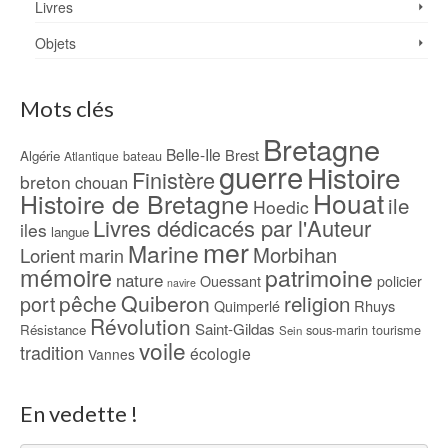
Livres
Objets
Mots clés
Bretagne
Belle-Ile
Brest
Algérie
bateau
Atlantique
guerre
Histoire
Finistère
breton
chouan
Houat
Histoire de Bretagne
ile
Hoedic
Livres dédicacés par l'Auteur
iles
langue
mer
Marine
Morbihan
Lorient
marin
mémoire
patrimoine
nature
Ouessant
policier
navire
pêche
Quiberon
religion
port
Rhuys
Quimperlé
Révolution
Saint-Gildas
Résistance
sous-marin
tourisme
Sein
voile
tradition
écologie
Vannes
En vedette !