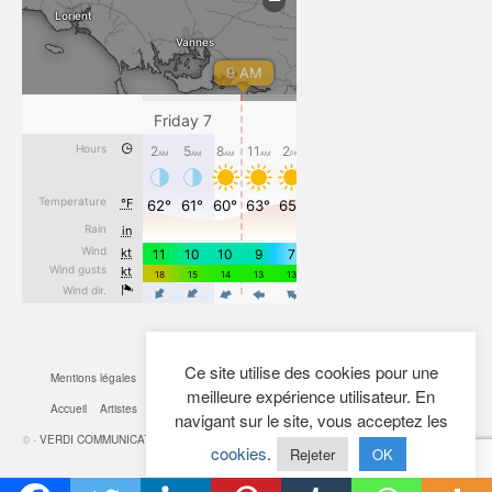
Ce site utilise des cookies pour une
Mentions légales
CGV
Cookies
Confidentialité
Plan du site
Contact
meilleure expérience utilisateur. En
Accueil
Artistes
Actualités
Boutique
Mon Compte
navigant sur le site, vous acceptez les
© -
VERDI COMMUNICATION
- 2026
cookies
.
Rejeter
OK