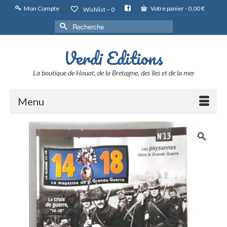
Mon Compte
Votre panier
-
0,00
€
Wishlist –
0
Rechercher :
Verdi Editions
La boutique de Houat, de la Bretagne, des îles et de la mer
Menu