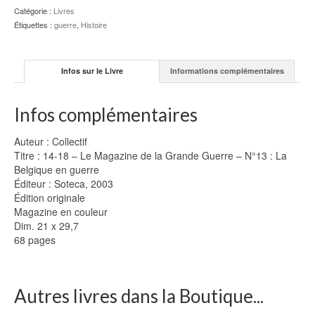
Belgique
Catégorie :
Livres
en
Étiquettes :
guerre
,
Histoire
guerre
-
N°13
Infos sur le Livre
Informations complémentaires
Infos complémentaires
Auteur : Collectif
Titre : 14-18 – Le Magazine de la Grande Guerre – N°13 : La
Belgique en guerre
Éditeur : Soteca, 2003
Édition originale
Magazine en couleur
Dim. 21 x 29,7
68 pages
Autres livres dans la Boutique...