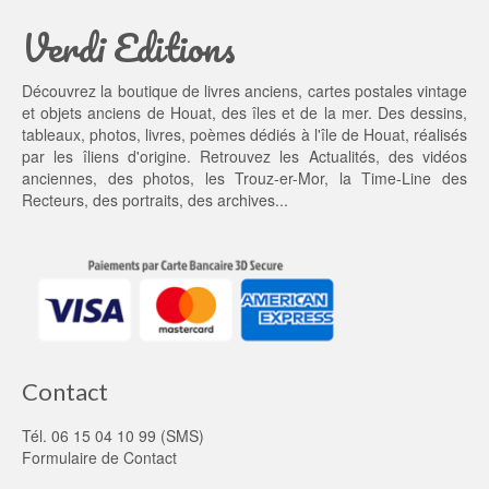
a
1
Verdi Editions
i
3,
t : 
0
2
0 €.
Découvrez la boutique de livres anciens, cartes postales vintage
0,
et objets anciens de Houat, des îles et de la mer. Des dessins,
0
tableaux, photos, livres, poèmes dédiés à l'île de Houat, réalisés
0 €.
par les îliens d'origine. Retrouvez les
Actualités
, des
vidéos
anciennes
, des
photos
, les
Trouz-er-Mor
, la
Time-Line des
Recteurs
, des portraits, des archives...
Contact
Tél. 06 15 04 10 99 (SMS)
Formulaire de Contact