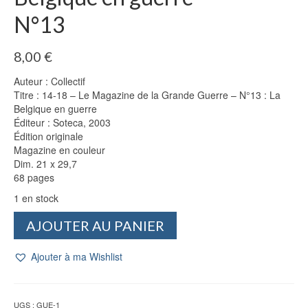
N°13
8,00
€
Auteur : Collectif
Titre : 14-18 – Le Magazine de la Grande Guerre – N°13 : La
Belgique en guerre
Éditeur : Soteca, 2003
Édition originale
Magazine en couleur
Dim. 21 x 29,7
68 pages
1 en stock
quantité
AJOUTER AU PANIER
de
Magazine
Ajouter à ma Wishlist
14-
18
-
La
UGS :
GUE-1