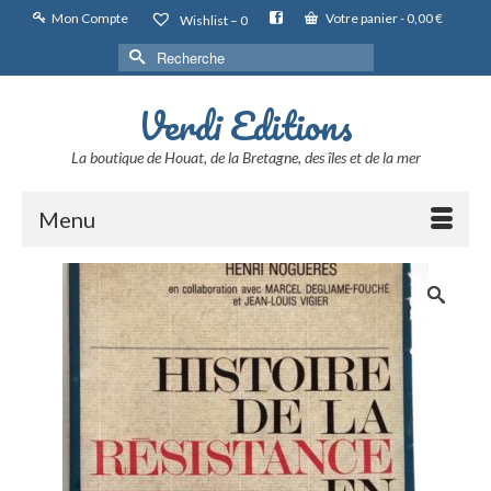
Mon Compte
Votre panier
-
0,00
€
Wishlist –
0
Rechercher :
Verdi Editions
La boutique de Houat, de la Bretagne, des îles et de la mer
Menu