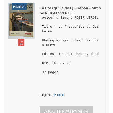
PROMO !
La Presqu’île de Quiberon – Simo
ne ROGER-VERCEL
Auteur : Simone ROGER-VERCEL
Titre : La Presqu’île de Qui
beron
Photographies : Jean Françoi
-1
0%
s HERVÉ
Éditeur : OUEST FRANCE, 1981
Dim. 16,5 x 23
32 pages
L
L
10,00 
€
9,00 
€
e 
e 
p
p
AJOUTER AU PANIER
r
r