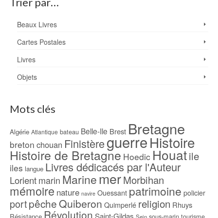
Trier par…
Beaux Livres
Cartes Postales
Livres
Objets
Mots clés
Bretagne
Belle-Ile
Brest
Algérie
bateau
Atlantique
guerre
Histoire
Finistère
breton
chouan
Houat
Histoire de Bretagne
ile
Hoedic
Livres dédicacés par l'Auteur
iles
langue
mer
Marine
Morbihan
Lorient
marin
mémoire
patrimoine
nature
Ouessant
policier
navire
pêche
Quiberon
religion
port
Rhuys
Quimperlé
Révolution
Saint-Gildas
Résistance
sous-marin
tourisme
Sein