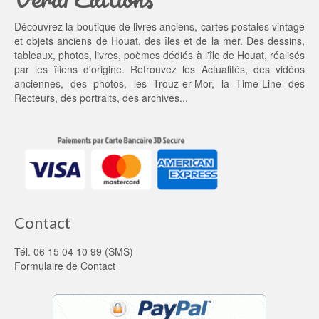
t : 
0
5
0 €.
Découvrez la boutique de livres anciens, cartes postales vintage
5,
et objets anciens de Houat, des îles et de la mer. Des dessins,
0
tableaux, photos, livres, poèmes dédiés à l'île de Houat, réalisés
0 €.
par les îliens d'origine. Retrouvez les
Actualités
, des
vidéos
anciennes
, des
photos
, les
Trouz-er-Mor
, la
Time-Line des
Recteurs
, des portraits, des archives...
Contact
Tél. 06 15 04 10 99 (SMS)
Formulaire de Contact