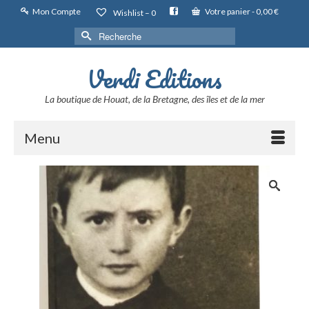
Mon Compte
Votre panier
-
0,00
€
Wishlist –
0
Rechercher :
Verdi Editions
La boutique de Houat, de la Bretagne, des îles et de la mer
Menu