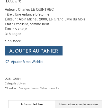
10,00
€
Auteur : Charles LE QUINTREC
Titre : Une enfance bretonne
Éditeur : Albin Michel, 2000, Le Grand Livre du Mois
Etat : Excellent, comme neuf
Dim. 15 x 23,5
318 pages
1 en stock
quantité
AJOUTER AU PANIER
de
Une
Ajouter à ma Wishlist
enfance
bretonne
-
Charles
UGS :
QUN-1
LE
Catégorie :
Livres
QUINTREC
Étiquettes :
Bretagne
,
breton
,
Celtes
,
mémoire
Infos sur le Livre
Informations complémentaires