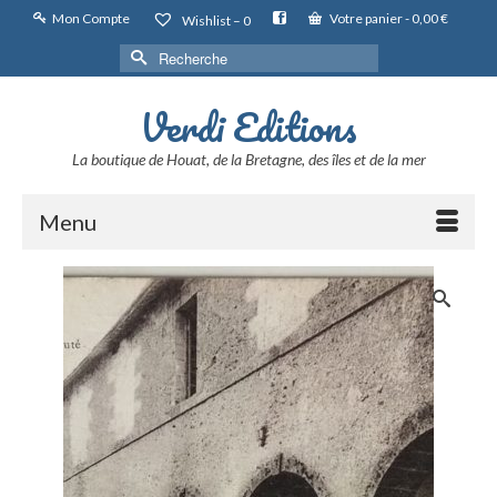
Mon Compte
Votre panier
-
0,00
€
Wishlist –
0
Rechercher :
Verdi Editions
La boutique de Houat, de la Bretagne, des îles et de la mer
Menu