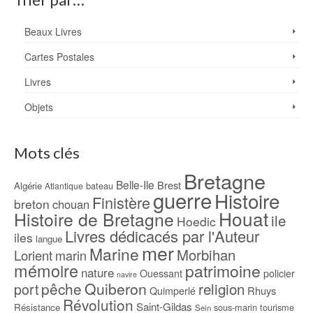
Beaux Livres
Cartes Postales
Livres
Objets
Mots clés
Bretagne
Belle-Ile
Brest
Algérie
bateau
Atlantique
guerre
Histoire
Finistère
breton
chouan
Houat
Histoire de Bretagne
ile
Hoedic
Livres dédicacés par l'Auteur
iles
langue
mer
Marine
Morbihan
Lorient
marin
mémoire
patrimoine
nature
Ouessant
policier
navire
pêche
Quiberon
religion
port
Rhuys
Quimperlé
Révolution
Saint-Gildas
Résistance
sous-marin
tourisme
Sein