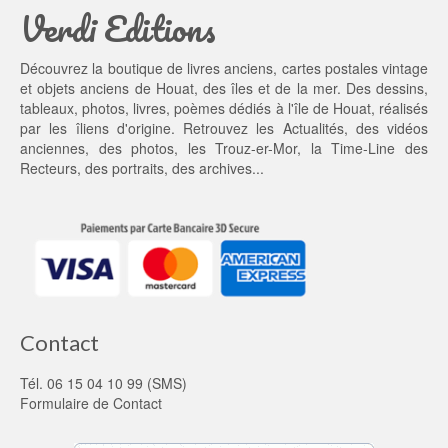
Verdi Editions
i
0,
t : 
0
2
0 €.
Découvrez la boutique de livres anciens, cartes postales vintage
5,
et objets anciens de Houat, des îles et de la mer. Des dessins,
0
tableaux, photos, livres, poèmes dédiés à l'île de Houat, réalisés
0 €.
par les îliens d'origine. Retrouvez les
Actualités
, des
vidéos
anciennes
, des
photos
, les
Trouz-er-Mor
, la
Time-Line des
Recteurs
, des portraits, des archives...
Contact
Tél. 06 15 04 10 99 (SMS)
Formulaire de Contact