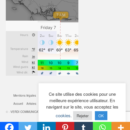
Ce site utilise des cookies pour une
Mentions légales
CGV
Cookies
Confidentialité
Plan du site
Contact
meilleure expérience utilisateur. En
Accueil
Artistes
Actualités
Boutique
Mon Compte
navigant sur le site, vous acceptez les
© -
VERDI COMMUNICATION
- 2026
cookies
.
Rejeter
OK