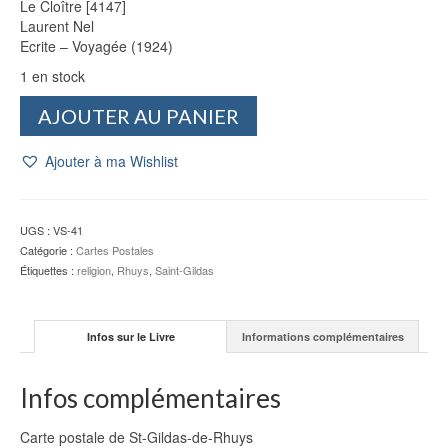
Le Cloître [4147]
Laurent Nel
Ecrite – Voyagée (1924)
1 en stock
quantité
AJOUTER AU PANIER
de
CP
Ajouter à ma Wishlist
St-
Gildas-
de-
Rhuys
UGS :
VS-41
:
Catégorie :
Cartes Postales
Le
Étiquettes :
religion
,
Rhuys
,
Saint-Gildas
Cloître
[4147]
-
Infos sur le Livre
Informations complémentaires
Laurent
Nel
Infos complémentaires
Carte postale de St-Gildas-de-Rhuys