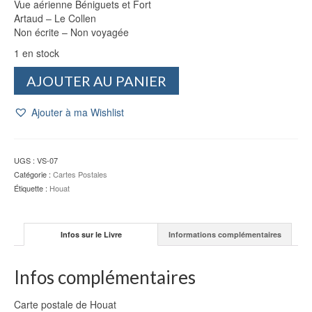
Vue aérienne Béniguets et Fort
Artaud – Le Collen
Non écrite – Non voyagée
1 en stock
quantité
AJOUTER AU PANIER
de
CP
Ajouter à ma Wishlist
Houat
:
Vue
aérienne
UGS :
VS-07
Béniguets
Catégorie :
Cartes Postales
et
Étiquette :
Houat
Fort
-
Artaud
Infos sur le Livre
Informations complémentaires
-
Le
Collen
Infos complémentaires
Carte postale de Houat