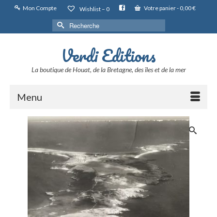
Mon Compte
Votre panier
-
0,00
€
Wishlist –
0
Rechercher :
Verdi Editions
La boutique de Houat, de la Bretagne, des îles et de la mer
Menu