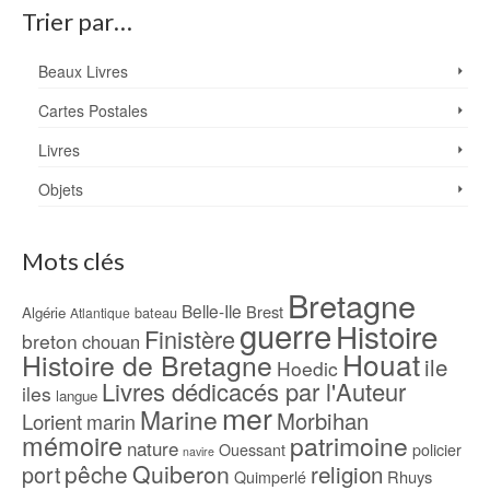
Trier par…
Beaux Livres
Cartes Postales
Livres
Objets
Mots clés
Bretagne
Belle-Ile
Brest
Algérie
bateau
Atlantique
guerre
Histoire
Finistère
breton
chouan
Houat
Histoire de Bretagne
ile
Hoedic
Livres dédicacés par l'Auteur
iles
langue
mer
Marine
Morbihan
Lorient
marin
mémoire
patrimoine
nature
Ouessant
policier
navire
pêche
Quiberon
religion
port
Rhuys
Quimperlé