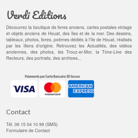
a
3
Verdi Editions
i
5,
t : 
0
4
0 €.
Découvrez la boutique de livres anciens, cartes postales vintage
5,
et objets anciens de Houat, des îles et de la mer. Des dessins,
0
tableaux, photos, livres, poèmes dédiés à l'île de Houat, réalisés
0 €.
par les îliens d'origine. Retrouvez les
Actualités
, des
vidéos
anciennes
, des
photos
, les
Trouz-er-Mor
, la
Time-Line des
Recteurs
, des portraits, des archives...
Contact
Tél. 06 15 04 10 99 (SMS)
Formulaire de Contact