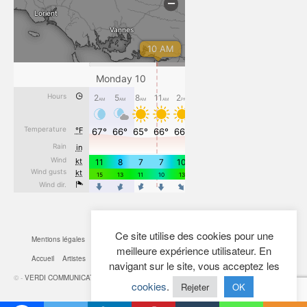
Ce site utilise des cookies pour une
Mentions légales
CGV
Cookies
Confidentialité
Plan du site
Contact
meilleure expérience utilisateur. En
Accueil
Artistes
Actualités
Boutique
Mon Compte
navigant sur le site, vous acceptez les
© -
VERDI COMMUNICATION
- 2026
cookies
.
Rejeter
OK