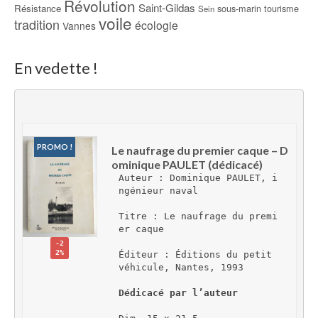
Révolution
Saint-Gildas
Résistance
sous-marin
tourisme
Sein
voile
tradition
écologie
Vannes
En vedette !
PROMO !
Le naufrage du premier caque – D
ominique PAULET (dédicacé)
Auteur : Dominique PAULET, i
ngénieur naval
Titre : Le naufrage du premi
er caque
-2
2%
Éditeur : Éditions du petit 
véhicule, Nantes, 1993
Dédicacé par l’auteur