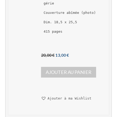
gérie
Couverture abîmée (photo)
Dim. 18,5 x 25,5
415 pages
L
L
20,00 
€
13,00 
€
e 
e 
p
p
AJOUTER AU PANIER
r
r
i
i
x 
x 
i
a
n
c
Ajouter à ma Wishlist
i
t
t
u
i
e