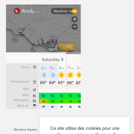
Ce site utilise des cookies pour une
Mentions légales
CGV
Cookies
Confidentialité
Plan du site
Contact