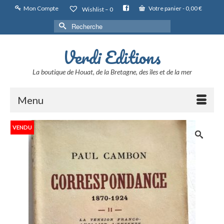
Mon Compte
Votre panier
-
0,00
€
Wishlist –
0
Rechercher :
Verdi Editions
La boutique de Houat, de la Bretagne, des îles et de la mer
Menu
VENDU