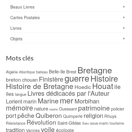
Beaux Livres
Cartes Postales
Livres
Objets
Mots clés
Bretagne
Belle-Ile
Brest
Algérie
bateau
Atlantique
guerre
Histoire
Finistère
breton
chouan
Houat
Histoire de Bretagne
ile
Hoedic
Livres dédicacés par l'Auteur
iles
langue
mer
Marine
Morbihan
Lorient
marin
mémoire
patrimoine
nature
Ouessant
policier
navire
pêche
Quiberon
religion
port
Rhuys
Quimperlé
Révolution
Saint-Gildas
Résistance
sous-marin
tourisme
Sein
voile
tradition
écologie
Vannes