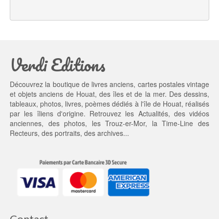
a
l 
l 
e
é
s
t
t : 
a
1
Verdi Editions
i
3,
t : 
0
2
0 €.
Découvrez la boutique de livres anciens, cartes postales vintage
0,
et objets anciens de Houat, des îles et de la mer. Des dessins,
0
tableaux, photos, livres, poèmes dédiés à l'île de Houat, réalisés
0 €.
par les îliens d'origine. Retrouvez les
Actualités
, des
vidéos
anciennes
, des
photos
, les
Trouz-er-Mor
, la
Time-Line des
Recteurs
, des portraits, des archives...
Contact