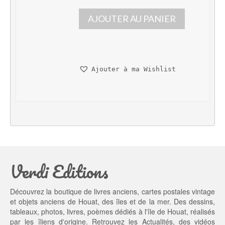
p
p
AJOUTER AU PANIER
r
r
i
i
x 
x 
i
a
n
c
Ajouter à ma Wishlist
i
t
t
u
i
e
a
l 
l 
e
é
s
t
t : 
a
1
Verdi Editions
i
3,
t : 
0
2
0 €.
Découvrez la boutique de livres anciens, cartes postales vintage
0,
et objets anciens de Houat, des îles et de la mer. Des dessins,
0
tableaux, photos, livres, poèmes dédiés à l'île de Houat, réalisés
0 €.
par les îliens d'origine. Retrouvez les
Actualités
, des
vidéos