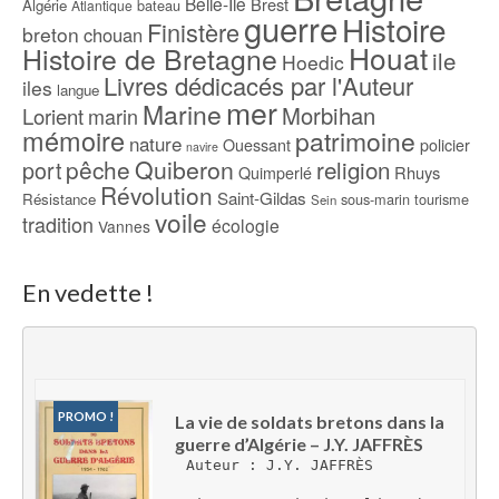
Belle-Ile
Brest
Algérie
bateau
Atlantique
guerre
Histoire
Finistère
breton
chouan
Houat
Histoire de Bretagne
ile
Hoedic
Livres dédicacés par l'Auteur
iles
langue
mer
Marine
Morbihan
Lorient
marin
mémoire
patrimoine
nature
Ouessant
policier
navire
pêche
Quiberon
religion
port
Rhuys
Quimperlé
Révolution
Saint-Gildas
Résistance
sous-marin
tourisme
Sein
voile
tradition
écologie
Vannes
En vedette !
PROMO !
La vie de soldats bretons dans la 
guerre d’Algérie – J.Y. JAFFRÈS
Auteur : J.Y. JAFFRÈS