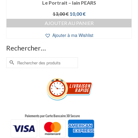
Le Portrait – Iain PEARS
Le
Le
13,00
€
10,00
€
prix
prix
AJOUTER AU PANIER
initial
actuel
était :
est :
Ajouter à ma Wishlist
13,00 €.
10,00 €.
Rechercher…
Rechercher :