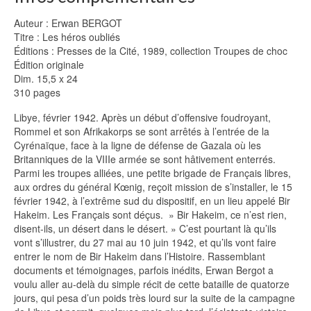
Auteur : Erwan BERGOT
Titre : Les héros oubliés
Éditions : Presses de la Cité, 1989, collection Troupes de choc
Édition originale
Dim. 15,5 x 24
310 pages
Libye, février 1942. Après un début d’offensive foudroyant,
Rommel et son Afrikakorps se sont arrêtés à l’entrée de la
Cyrénaïque, face à la ligne de défense de Gazala où les
Britanniques de la VIIIe armée se sont hâtivement enterrés.
Parmi les troupes alliées, une petite brigade de Français libres,
aux ordres du général Kœnig, reçoit mission de s’installer, le 15
février 1942, à l’extrême sud du dispositif, en un lieu appelé Bir
Hakeim. Les Français sont déçus. » Bir Hakeim, ce n’est rien,
disent-ils, un désert dans le désert. » C’est pourtant là qu’ils
vont s’illustrer, du 27 mai au 10 juin 1942, et qu’ils vont faire
entrer le nom de Bir Hakeim dans l’Histoire. Rassemblant
documents et témoignages, parfois inédits, Erwan Bergot a
voulu aller au-delà du simple récit de cette bataille de quatorze
jours, qui pesa d’un poids très lourd sur la suite de la campagne