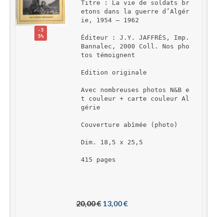
Titre : La vie de soldats br
etons dans la guerre d’Algér
ie, 1954 – 1962
-3
5%
Éditeur : J.Y. JAFFRÈS, Imp. 
Bannalec, 2000 Coll. Nos pho
tos témoignent
Edition originale
Avec nombreuses photos N&B e
t couleur + carte couleur Al
gérie
Couverture abîmée (photo)
Dim. 18,5 x 25,5
415 pages
L
L
20,00 
€
13,00 
€
e 
e 