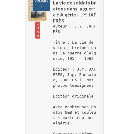
PROMO 
La vie de soldats br
!
etons dans la guerr
e d’Algérie – J.Y. JAF
FRÈS
-
Auteur : J.Y. JAFF
3
RÈS
5
%
Titre : La vie de 
soldats bretons da
ns la guerre d’Alg
érie, 1954 – 1962
Éditeur : J.Y. JAF
FRÈS, Imp. Bannale
c, 2000 Coll. Nos 
photos témoignent
Edition originale
Avec nombreuses ph
otos N&B et couleu
r + carte couleur 
Algérie
Couverture abîmée 