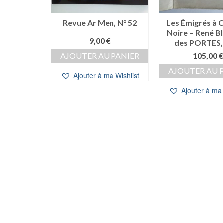
nnes : Une
Revue Ar Men, N° 52
Les Émigrés à 
struction
Noire – René 
9,00
€
– Karine
des PORTES,
MÉ
AJOUTER AU PANIER
105,00
€
0
€
AJOUTER AU 
Ajouter à ma Wishlist
 PANIER
Ajouter à ma 
a Wishlist