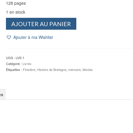
128 pages
1 en stock
quantité
AJOUTER AU PANIER
de
La
Ajouter à ma Wishlist
Baie
de
Morlaix,
mémoire
UGS :
LVS-1
en
Catégorie :
Livres
images
Étiquettes :
Finistère
,
Histoire de Bretagne
,
mémoire
,
Morlaix
-
Olivier
LEVASSEUR
es