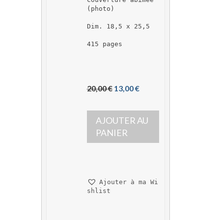
(photo)
Dim. 18,5 x 25,5
415 pages
L
L
20,00 
€
13,00 
€
e 
e 
p
p
AJOUTER AU 
r
r
i
i
PANIER
x 
x 
i
a
n
c
i
t
Ajouter à ma Wi
t
u
shlist
i
e
a
l 
l 
e