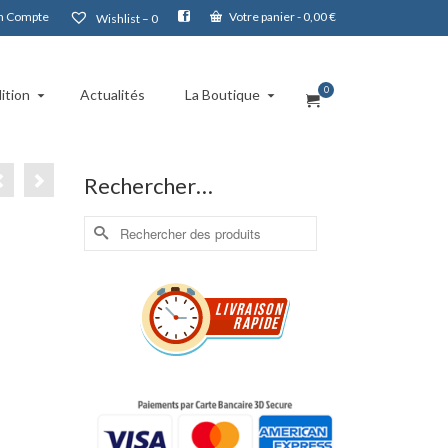
 Compte
Votre panier
-
0,00
€
Wishlist –
0
0
ition
Actualités
La Boutique
Rechercher…
Rechercher :