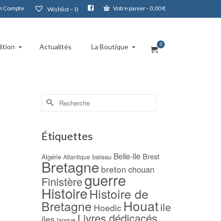
 Compte
Votre panier
-
0,00
€
Wishlist –
0
0
ition
Actualités
La Boutique
Rechercher :
Étiquettes
Belle-Ile
Brest
Algérie
bateau
Atlantique
Bretagne
breton
chouan
guerre
Finistère
Histoire
Histoire de
Houat
Bretagne
ile
Hoedic
Livres dédicacés
iles
langue