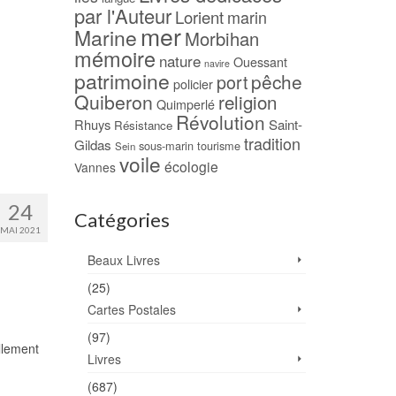
par l'Auteur
Lorient
marin
mer
Marine
Morbihan
mémoire
nature
Ouessant
navire
patrimoine
pêche
port
policier
Quiberon
religion
Quimperlé
Révolution
Rhuys
Saint-
Résistance
tradition
Gildas
sous-marin
tourisme
Sein
voile
écologie
Vannes
24
Catégories
MAI 2021
Beaux Livres
(25)
Cartes Postales
(97)
ellement
Livres
(687)