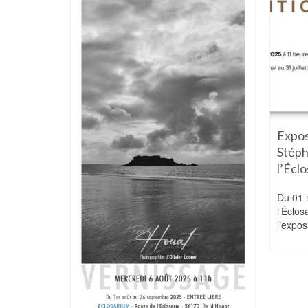
 cases »
Expos
closarium
Stép
l’Écl
28 avril 2026
6,
Du 01 m
ille
l’Éclos
l’expos