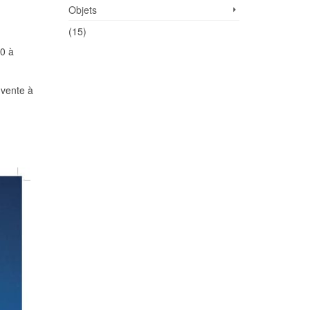
Objets
(15)
0 à
 vente à