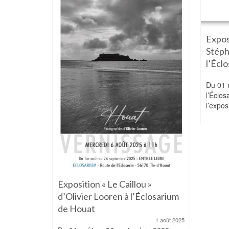
 cases »
Expos
closarium
Stép
l’Écl
28 avril 2026
6,
Du 01 m
ille
l’Éclos
l’expos
Exposition « Le Caillou »
d’Olivier Looren à l’Éclosarium
de Houat
1 août 2025