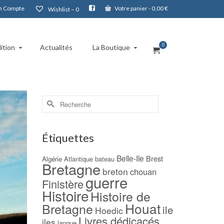
 Compte
Votre panier
-
0,00
€
Wishlist –
0
0
ition
Actualités
La Boutique
Rechercher :
Étiquettes
Belle-Ile
Brest
Algérie
Atlantique
bateau
Bretagne
breton
chouan
guerre
Finistère
Histoire
Histoire de
Houat
Bretagne
ile
Hoedic
Livres dédicacés
iles
langue