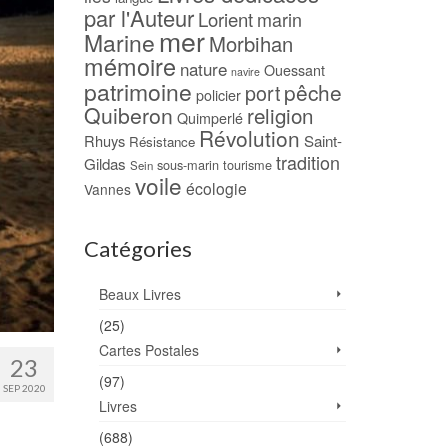
par l'Auteur
Lorient
marin
mer
Marine
Morbihan
mémoire
nature
Ouessant
navire
patrimoine
pêche
port
policier
Quiberon
religion
Quimperlé
Révolution
Rhuys
Saint-
Résistance
tradition
Gildas
sous-marin
tourisme
Sein
voile
écologie
Vannes
Catégories
Beaux Livres
(25)
Cartes Postales
23
(97)
SEP 2020
Livres
(688)