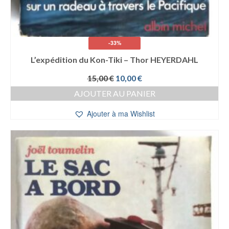
-33%
L’expédition du Kon-Tiki – Thor HEYERDAHL
Le
Le
15,00
€
10,00
€
prix
prix
AJOUTER AU PANIER
initial
actuel
était :
est :
Ajouter à ma Wishlist
15,00 €.
10,00 €.