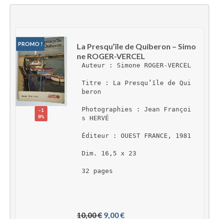
PROMO !
La Presqu’île de Quiberon – Simo
ne ROGER-VERCEL
Auteur : Simone ROGER-VERCEL
Titre : La Presqu’île de Qui
beron
Photographies : Jean Françoi
-1
0%
s HERVÉ
Éditeur : OUEST FRANCE, 1981
Dim. 16,5 x 23
32 pages
L
L
10,00 
€
9,00 
€