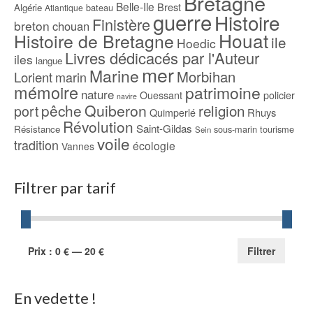
Bretagne
Belle-Ile
Brest
Algérie
bateau
Atlantique
guerre
Histoire
Finistère
breton
chouan
Houat
Histoire de Bretagne
ile
Hoedic
Livres dédicacés par l'Auteur
iles
langue
mer
Marine
Morbihan
Lorient
marin
mémoire
patrimoine
nature
Ouessant
policier
navire
pêche
Quiberon
religion
port
Rhuys
Quimperlé
Révolution
Saint-Gildas
Résistance
sous-marin
tourisme
Sein
voile
tradition
écologie
Vannes
Filtrer par tarif
Prix
Prix
Prix :
0 €
—
20 €
Filtrer
min
max
En vedette !