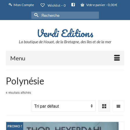
Mon Compte
Votre panier
-
0,00
€
Wishlist –
0
Rechercher :
Verdi Editions
La boutique de Houat, de la Bretagne, des îles et de la mer
Menu
Polynésie
4 résultats affichés
PROMO !