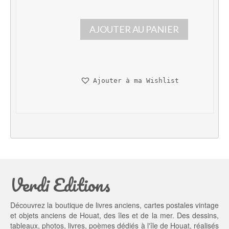
e 
e 
p
p
AJOUTER AU PANIER
r
r
i
i
x 
x 
i
a
n
c
Ajouter à ma Wishlist
i
t
t
u
i
e
a
l 
l 
e
é
s
t
t : 
a
9,
Verdi Editions
i
0
t : 
0 €.
1
Découvrez la boutique de livres anciens, cartes postales vintage
0,
et objets anciens de Houat, des îles et de la mer. Des dessins,
0
tableaux, photos, livres, poèmes dédiés à l'île de Houat, réalisés