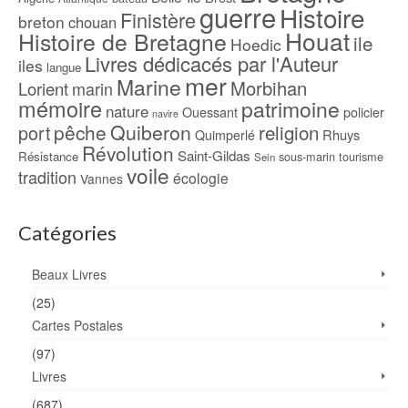
guerre
Histoire
Finistère
breton
chouan
Houat
Histoire de Bretagne
ile
Hoedic
Livres dédicacés par l'Auteur
iles
langue
mer
Marine
Morbihan
Lorient
marin
mémoire
patrimoine
nature
Ouessant
policier
navire
pêche
Quiberon
religion
port
Rhuys
Quimperlé
Révolution
Saint-Gildas
Résistance
sous-marin
tourisme
Sein
voile
tradition
écologie
Vannes
Catégories
Beaux Livres
(25)
Cartes Postales
(97)
Livres
(687)