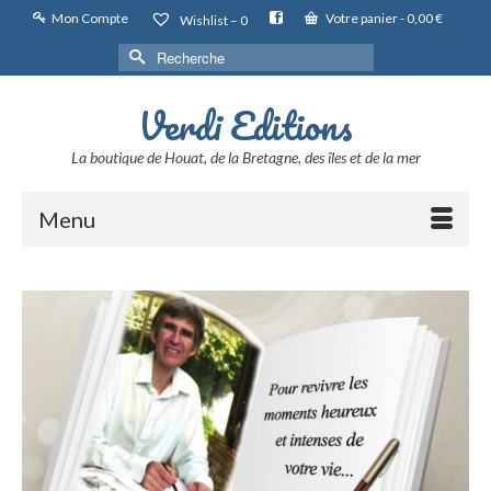
Mon Compte
Votre panier
-
0,00
€
Wishlist –
0
Rechercher :
Verdi Editions
La boutique de Houat, de la Bretagne, des îles et de la mer
Menu