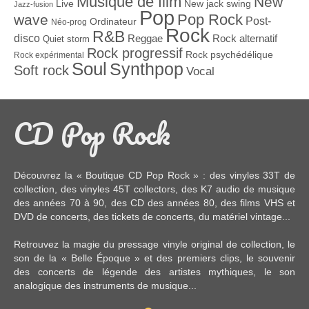
Musique de film
New
Live
New jack swing
Jazz-fusion
Pop
Pop Rock
wave
Post-
Ordinateur
Néo-prog
Rock
R&B
disco
Reggae
Rock alternatif
Quiet storm
Rock progressif
Rock psychédélique
Rock expérimental
Soul
Synthpop
Soft rock
Vocal
CD Pop Rock
Découvrez la « Boutique CD Pop Rock » : des
vinyles 33T
de
collection, des
vinyles 45T
collectors, des
K7 audio
de musique
des années 70 à 90,
des CD
des années 80, des
films VHS et
DVD
de concerts, des
tickets de concerts
, du
matériel vintage
...
Retrouvez la magie du pressage vinyle original de collection, le
son de la « Belle Époque » et des premiers clips, le souvenir
des concerts de légende des artistes mythiques, le son
analogique des instruments de musique...