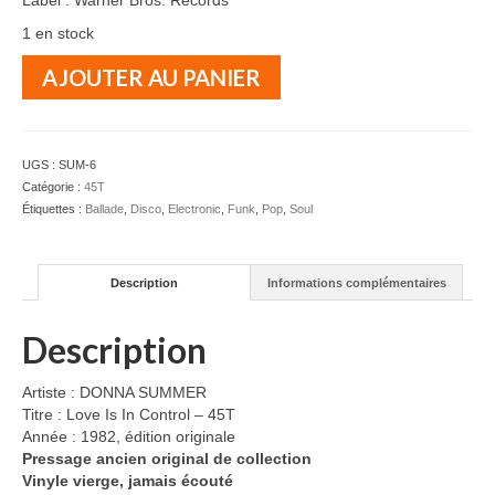
Label : Warner Bros. Records
1 en stock
quantité
AJOUTER AU PANIER
de
DONNA
SUMMER
-
UGS :
SUM-6
Love
Catégorie :
45T
Is
Étiquettes :
Ballade
,
Disco
,
Electronic
,
Funk
,
Pop
,
Soul
In
Control
-
Description
Informations complémentaires
45T
Description
Artiste : DONNA SUMMER
Titre : Love Is In Control – 45T
Année : 1982, édition originale
Pressage ancien original de collection
Vinyle vierge, jamais écouté