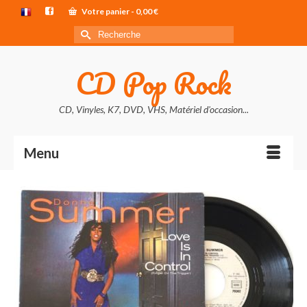
Votre panier
-
0,00
€
Rechercher :
CD Pop Rock
CD, Vinyles, K7, DVD, VHS, Matériel d'occasion...
Menu