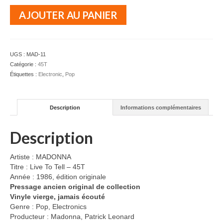
quantité
AJOUTER AU PANIER
de
MADONNA
-
Live
UGS :
MAD-11
To
Catégorie :
45T
Tell
Étiquettes :
Electronic
,
Pop
-
45T
Description
Informations complémentaires
Description
Artiste : MADONNA
Titre : Live To Tell – 45T
Année : 1986, édition originale
Pressage ancien original de collection
Vinyle vierge, jamais écouté
Genre : Pop, Electronics
Producteur : Madonna, Patrick Leonard