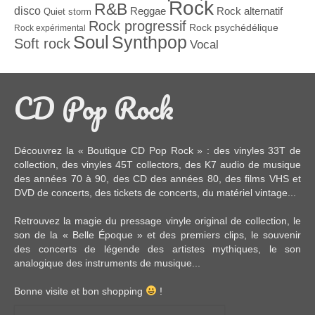
Rock
R&B
disco
Reggae
Rock alternatif
Quiet storm
Rock progressif
Rock psychédélique
Rock expérimental
Soul
Synthpop
Soft rock
Vocal
CD Pop Rock
Découvrez la « Boutique CD Pop Rock » : des
vinyles 33T
de
collection, des
vinyles 45T
collectors, des
K7 audio
de musique
des années 70 à 90,
des CD
des années 80, des
films VHS et
DVD
de concerts, des
tickets de concerts
, du
matériel vintage
...
Retrouvez la magie du pressage vinyle original de collection, le
son de la « Belle Époque » et des premiers clips, le souvenir
des concerts de légende des artistes mythiques, le son
analogique des instruments de musique...
Bonne visite et bon shopping
!