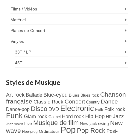
Films / Vidéos
Matériel
Places de Concert
Vinyles
33T / LP
45T
Styles de Musique
Chanson
Art rock
Blue-eyed
Ballade
Blues
Blues rock
française
Concert
Dance
Classic Rock
Country
Electronic
Disco
Dance-pop
DVD
Folk rock
Folk
Funk
Jazz
Hard rock
Hip Hop
Glam rock
Gospel
HP
Musique de film
New
Live
New jack swing
Jazz-fusion
Pop
Pop Rock
wave
Post-
Ordinateur
Néo-prog