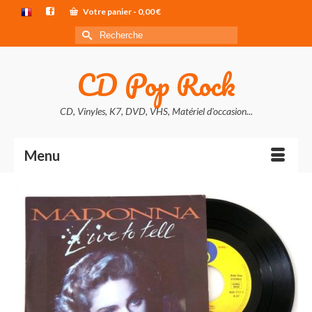
Votre panier
-
0,00
€
Rechercher :
CD Pop Rock
CD, Vinyles, K7, DVD, VHS, Matériel d'occasion...
Menu