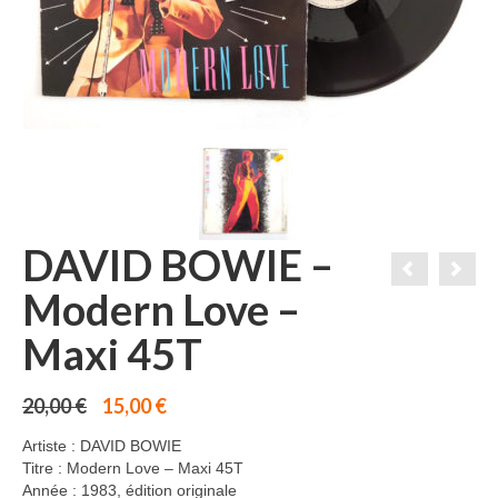
DAVID BOWIE –
Modern Love –
Maxi 45T
Le
Le
20,00
€
15,00
€
prix
prix
initial
actuel
Artiste : DAVID BOWIE
était :
est :
Titre : Modern Love – Maxi 45T
20,00 €.
15,00 €.
Année : 1983, édition originale