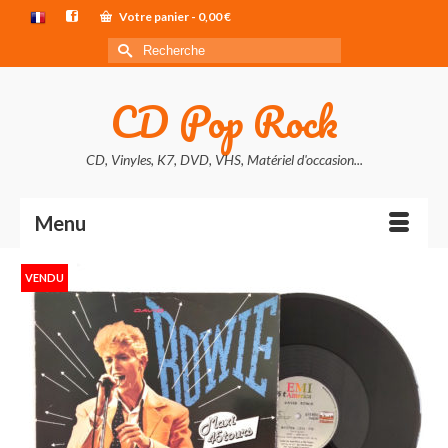
Votre panier
-
0,00
€
Rechercher :
CD Pop Rock
CD, Vinyles, K7, DVD, VHS, Matériel d'occasion...
Menu
VENDU