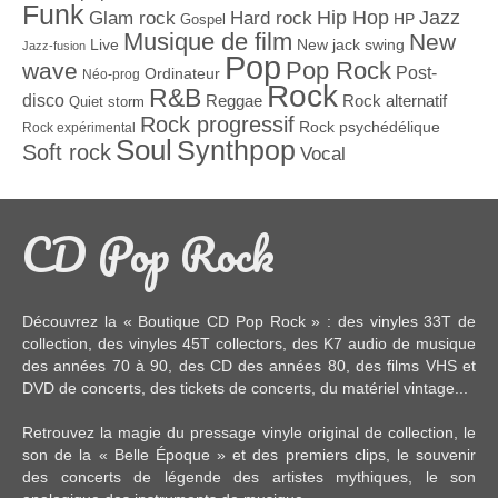
Funk
Jazz
Hard rock
Hip Hop
Glam rock
Gospel
HP
Musique de film
New
Live
New jack swing
Jazz-fusion
Pop
Pop Rock
wave
Post-
Ordinateur
Néo-prog
Rock
R&B
disco
Reggae
Rock alternatif
Quiet storm
Rock progressif
Rock psychédélique
Rock expérimental
Soul
Synthpop
Soft rock
Vocal
CD Pop Rock
Découvrez la « Boutique CD Pop Rock » : des
vinyles 33T
de
collection, des
vinyles 45T
collectors, des
K7 audio
de musique
des années 70 à 90,
des CD
des années 80, des
films VHS et
DVD
de concerts, des
tickets de concerts
, du
matériel vintage
...
Retrouvez la magie du pressage vinyle original de collection, le
son de la « Belle Époque » et des premiers clips, le souvenir
des concerts de légende des artistes mythiques, le son