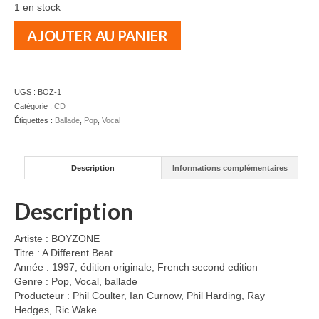
1 en stock
quantité
AJOUTER AU PANIER
de
BOYZONE
-
A
UGS :
BOZ-1
Different
Catégorie :
CD
Beat
Étiquettes :
Ballade
,
Pop
,
Vocal
-
CD
Description
Informations complémentaires
Description
Artiste : BOYZONE
Titre : A Different Beat
Année : 1997, édition originale, French second edition
Genre : Pop, Vocal, ballade
Producteur : Phil Coulter, Ian Curnow, Phil Harding, Ray
Hedges, Ric Wake