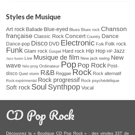
Styles de Musique
Chanson
Art rock
Blue-eyed
Ballade
Blues
Blues rock
française
Concert
Dance
Classic Rock
Country
Electronic
Disco
Dance-pop
DVD
Folk rock
Folk
Funk
Jazz
Hard rock
Hip Hop
Glam rock
Gospel
HP
Musique de film
New
Live
New jack swing
Jazz-fusion
Pop
Pop Rock
wave
Post-
Ordinateur
Néo-prog
Rock
R&B
disco
Reggae
Rock alternatif
Quiet storm
Rock progressif
Rock psychédélique
Rock expérimental
Soul
Synthpop
Soft rock
Vocal
CD Pop Rock
Découvrez la « Boutique CD Pop Rock » : des
vinyles 33T
de