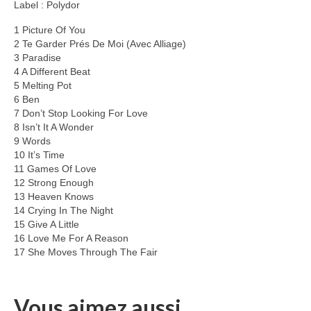
Label : Polydor
1 Picture Of You
2 Te Garder Prés De Moi (Avec Alliage)
3 Paradise
4 A Different Beat
5 Melting Pot
6 Ben
7 Don’t Stop Looking For Love
8 Isn’t It A Wonder
9 Words
10 It’s Time
11 Games Of Love
12 Strong Enough
13 Heaven Knows
14 Crying In The Night
15 Give A Little
16 Love Me For A Reason
17 She Moves Through The Fair
Vous aimez aussi...