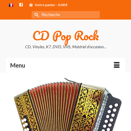
Votre panier
-
0,00
€
Rechercher :
CD Pop Rock
CD, Vinyles, K7, DVD, VHS, Matériel d'occasion...
Menu