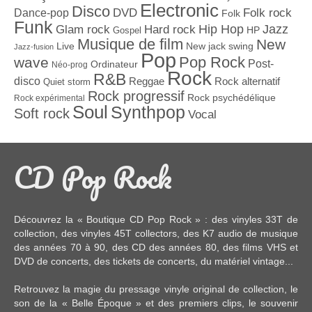
Electronic
Disco
Dance-pop
DVD
Folk rock
Folk
Funk
Jazz
Hard rock
Hip Hop
Glam rock
Gospel
HP
Musique de film
New
Live
New jack swing
Jazz-fusion
Pop
Pop Rock
wave
Post-
Ordinateur
Néo-prog
Rock
R&B
disco
Reggae
Rock alternatif
Quiet storm
Rock progressif
Rock psychédélique
Rock expérimental
Soul
Synthpop
Soft rock
Vocal
CD Pop Rock
Découvrez la « Boutique CD Pop Rock » : des
vinyles 33T
de
collection, des
vinyles 45T
collectors, des
K7 audio
de musique
des années 70 à 90,
des CD
des années 80, des
films VHS et
DVD
de concerts, des
tickets de concerts
, du
matériel vintage
...
Retrouvez la magie du pressage vinyle original de collection, le
son de la « Belle Époque » et des premiers clips, le souvenir