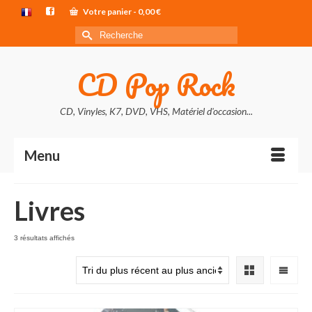
Votre panier
-
0,00
€
Rechercher :
CD Pop Rock
CD, Vinyles, K7, DVD, VHS, Matériel d'occasion...
Menu
Livres
Trié
3 résultats affichés
du
plus
récent
au
plus