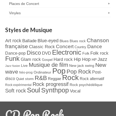
Places de Concert
Vinyles
Styles de Musique
Chanson
Art rock
Blue-eyed
Ballade
Blues
Blues rock
française
Concert
Dance
Classic Rock
Country
Electronic
Disco
Dance-pop
DVD
Folk rock
Folk
Funk
Jazz
Hard rock
Hip Hop
Glam rock
Gospel
HP
Musique de film
New
Live
New jack swing
Jazz-fusion
Pop
Pop Rock
wave
Post-
Ordinateur
Néo-prog
Rock
R&B
disco
Reggae
Rock alternatif
Quiet storm
Rock progressif
Rock psychédélique
Rock expérimental
Soul
Synthpop
Soft rock
Vocal
CD Pop Rock