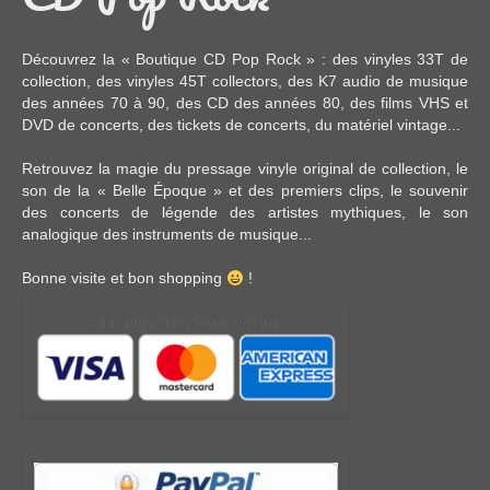
Découvrez la « Boutique CD Pop Rock » : des
vinyles 33T
de
collection, des
vinyles 45T
collectors, des
K7 audio
de musique
des années 70 à 90,
des CD
des années 80, des
films VHS et
DVD
de concerts, des
tickets de concerts
, du
matériel vintage
...
Retrouvez la magie du pressage vinyle original de collection, le
son de la « Belle Époque » et des premiers clips, le souvenir
des concerts de légende des artistes mythiques, le son
analogique des instruments de musique...
Bonne visite et bon shopping
!