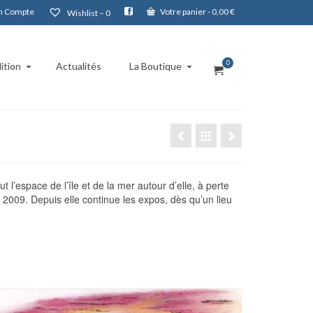
 Compte
Votre panier
-
0,00
€
Wishlist –
0
0
ition
Actualités
La Boutique
t l’espace de l’île et de la mer autour d’elle, à perte
 2009. Depuis elle continue les expos, dès qu’un lieu