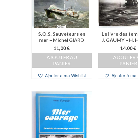
S.O.S. Sauveteurs en
Le livre des te
mer – Michel GIARD
J. GAUMY – H
11,00
€
14,00
€
AJOUTER AU
AJOUTER 
PANIER
PANIER
Ajouter à ma Wishlist
Ajouter à ma 