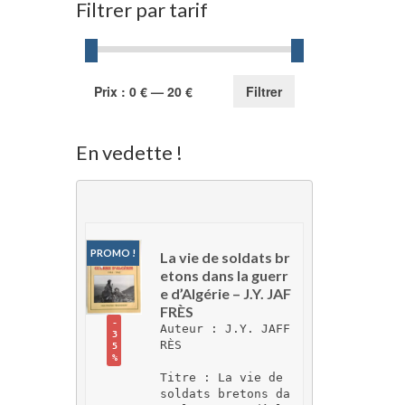
Filtrer par tarif
Prix
Prix
Prix :
0 €
—
20 €
Filtrer
min
max
En vedette !
PROMO !
La vie de soldats br
etons dans la guerr
e d’Algérie – J.Y. JAF
FRÈS
-
Auteur : J.Y. JAFF
3
RÈS
5
%
Titre : La vie de 
soldats bretons da