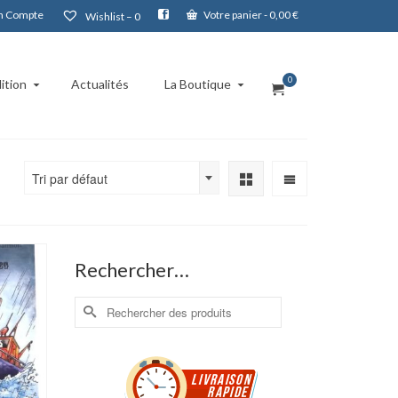
 Compte
Votre panier
-
0,00
€
Wishlist –
0
0
ition
Actualités
La Boutique
Tri par défaut
Rechercher…
Rechercher :