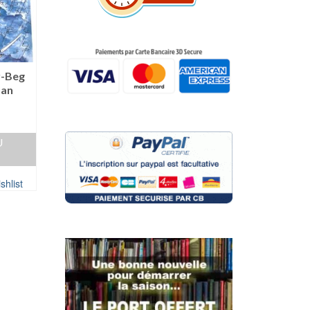
r-Beg
oan
U
shlist