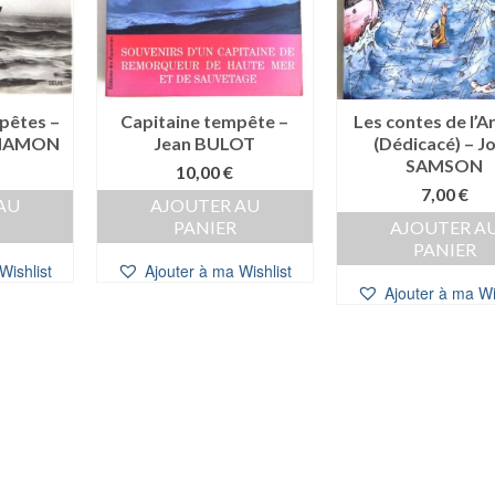
mpêtes –
Capitaine tempête –
Les contes de l’A
. HAMON
Jean BULOT
(Dédicacé) – J
SAMSON
10,00
€
7,00
€
AU
AJOUTER AU
PANIER
AJOUTER A
PANIER
Wishlist
Ajouter à ma Wishlist
Ajouter à ma Wi