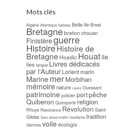
Mots clés
Belle-Ile
Brest
Algérie
bateau
Atlantique
Bretagne
breton
chouan
guerre
Finistère
Histoire
Histoire de
Houat
Bretagne
ile
Hoedic
Livres dédicacés
iles
langue
par l'Auteur
Lorient
marin
mer
Marine
Morbihan
mémoire
nature
Ouessant
navire
patrimoine
pêche
port
policier
Quiberon
religion
Quimperlé
Révolution
Rhuys
Saint-
Résistance
tradition
Gildas
sous-marin
tourisme
Sein
voile
écologie
Vannes